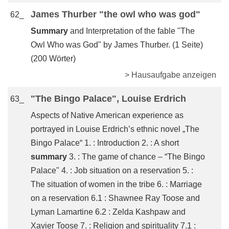
James Thurber "the owl who was god"
62_
Summary
and Interpretation of the fable "The
Owl Who was God" by James Thurber. (1 Seite)
(200 Wörter)
> Hausaufgabe anzeigen
"The Bingo Palace", Louise Erdrich
63_
Aspects of Native American experience as
portrayed in Louise Erdrich’s ethnic novel „The
Bingo Palace“ 1. : Introduction 2. : A short
summary
3. : The game of chance – “The Bingo
Palace" 4. : Job situation on a reservation 5. :
The situation of women in the tribe 6. : Marriage
on a reservation 6.1 : Shawnee Ray Toose and
Lyman Lamartine 6.2 : Zelda Kashpaw and
Xavier Toose 7. : Religion and spirituality 7.1 :