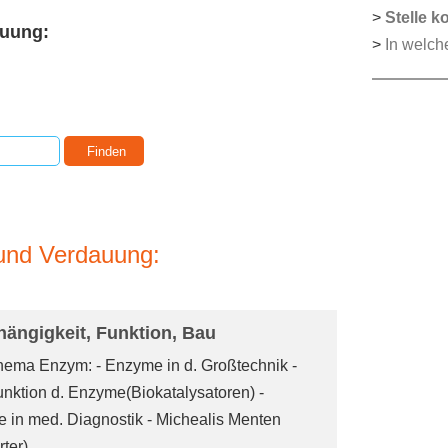
>
Stelle k
uung:
>
In welch
und Verdauung:
ngigkeit, Funktion, Bau
ema Enzym: - Enzyme in d. Großtechnik -
ktion d. Enzyme(Biokatalysatoren) -
 in med. Diagnostik - Michealis Menten
ter)