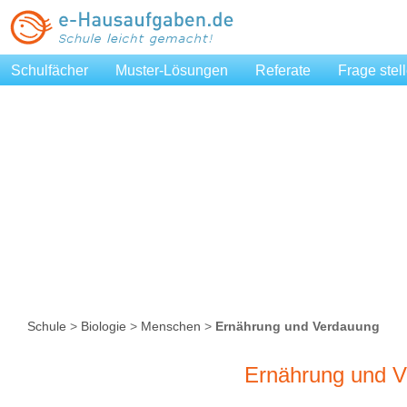
Schulfächer
Muster-Lösungen
Referate
Frage stel
Schule
>
Biologie
>
Menschen
>
Ernährung und Verdauung
Ernährung und 