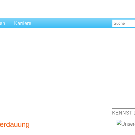
len
Karriere
KENNST 
Verdauung