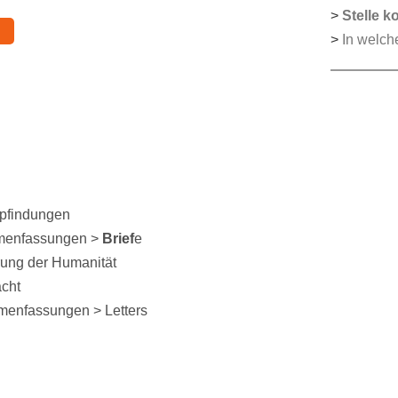
>
Stelle k
>
In welch
pfindungen
mmenfassungen >
Brief
e
rung der Humanität
acht
mmenfassungen > Letters