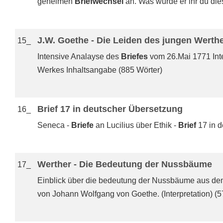
geheimen
Briefwechsel
an. Was würde er ihr du die
J.W. Goethe - Die Leiden des jungen Werthe
15_
Intensive Analayse des
Briefes
vom 26.Mai 1771 Inte
Werkes Inhaltsangabe (885 Wörter)
Brief 17 in deutscher Übersetzung
16_
Seneca -
Briefe
an Lucilius über Ethik -
Brief
17 in d
Werther - Die Bedeutung der Nussbäume
17_
Einblick über die bedeutung der Nussbäume aus de
von Johann Wolfgang von Goethe. (Interpretation) (5