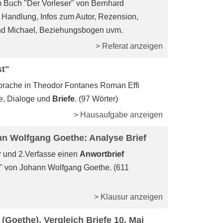
um Buch "Der Vorleser" von Bernhard
r Handlung, Infos zum Autor, Rezension,
 und Michael, Beziehungsbogen uvm.
> Referat anzeigen
st"
prache in Theodor Fontanes Roman Effi
e, Dialoge und
Briefe
. (97 Wörter)
> Hausaufgabe anzeigen
nn Wolfgang Goethe: Analyse Brief
und 2.Verfasse einen
Anwortbrief
" von Johann Wolfgang Goethe. (611
> Klausur anzeigen
(Goethe), Vergleich Briefe 10. Mai