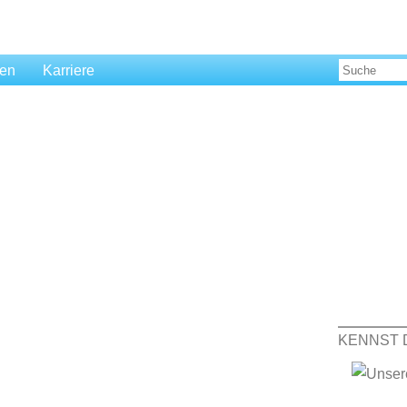
len
Karriere
KENNST 