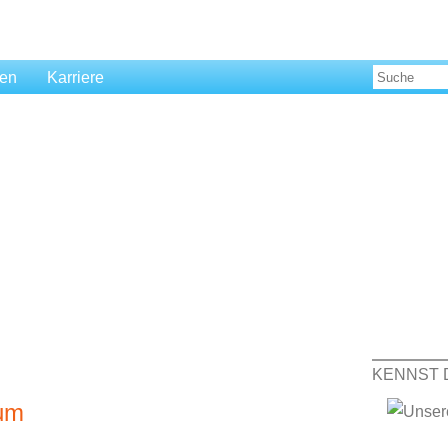
len
Karriere
KENNST 
tum