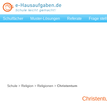
Schulfächer
Muster-Lösungen
Referate
Frage stel
Schule
>
Religion
>
Religionen
>
Christentum
Christen