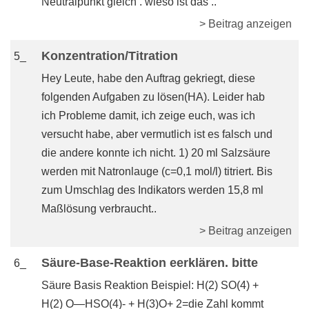
Neutralpunkt gleich . wieso ist das ..
> Beitrag anzeigen
Konzentration/Titration
5_
Hey Leute, habe den Auftrag gekriegt, diese
folgenden Aufgaben zu lösen(HA). Leider hab
ich Probleme damit, ich zeige euch, was ich
versucht habe, aber vermutlich ist es falsch und
die andere konnte ich nicht. 1) 20 ml Salzsäure
werden mit Natronlauge (c=0,1 mol/l) titriert. Bis
zum Umschlag des Indikators werden 15,8 ml
Maßlösung verbraucht..
> Beitrag anzeigen
Säure-Base-Reaktion eerklären. bitte
6_
Säure Basis Reaktion Beispiel: H(2) SO(4) +
H(2) O—HSO(4)- + H(3)O+ 2=die Zahl kommt