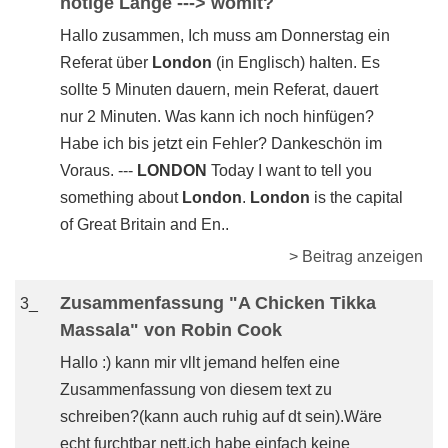
nötige Länge ---> womit?
Hallo zusammen, Ich muss am Donnerstag ein
Referat über
London
(in Englisch) halten. Es
sollte 5 Minuten dauern, mein Referat, dauert
nur 2 Minuten. Was kann ich noch hinfügen?
Habe ich bis jetzt ein Fehler? Dankeschön im
Voraus. ---
LONDON
Today I want to tell you
something about
London
.
London
is the capital
of Great Britain and En..
> Beitrag anzeigen
Zusammenfassung "A Chicken Tikka
3_
Massala" von Robin Cook
Hallo :) kann mir vllt jemand helfen eine
Zusammenfassung von diesem text zu
schreiben?(kann auch ruhig auf dt sein).Wäre
echt furchtbar nett,ich habe einfach keine