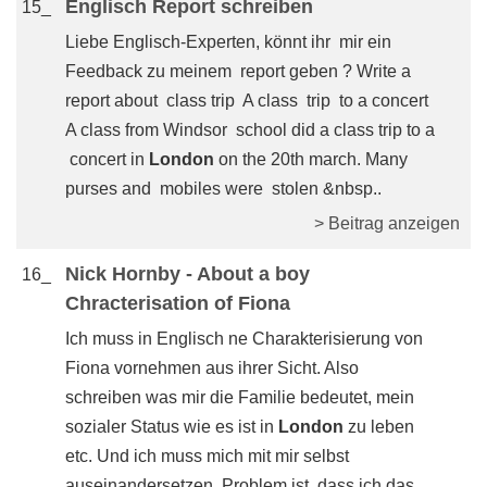
Englisch Report schreiben
15_
Liebe Englisch-Experten, könnt ihr mir ein
Feedback zu meinem report geben ? Write a
report about class trip A class trip to a concert
A class from Windsor school did a class trip to a
concert in
London
on the 20th march. Many
purses and mobiles were stolen &nbsp..
> Beitrag anzeigen
Nick Hornby - About a boy
16_
Chracterisation of Fiona
Ich muss in Englisch ne Charakterisierung von
Fiona vornehmen aus ihrer Sicht. Also
schreiben was mir die Familie bedeutet, mein
sozialer Status wie es ist in
London
zu leben
etc. Und ich muss mich mit mir selbst
auseinandersetzen. Problem ist, dass ich das