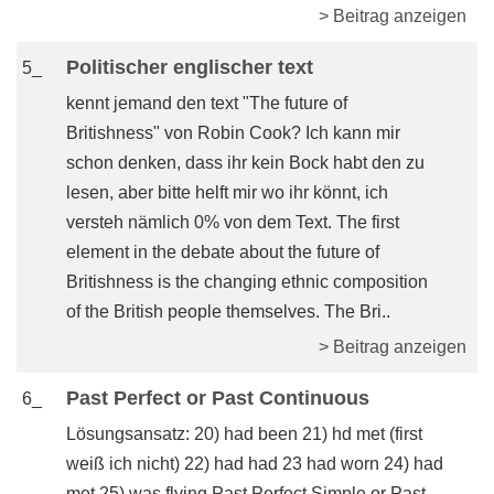
> Beitrag anzeigen
Politischer englischer text
5_
kennt jemand den text "The future of
Britishness" von Robin Cook? Ich kann mir
schon denken, dass ihr kein Bock habt den zu
lesen, aber bitte helft mir wo ihr könnt, ich
versteh nämlich 0% von dem Text. The first
element in the debate about the future of
Britishness is the changing ethnic composition
of the British people themselves. The Bri..
> Beitrag anzeigen
Past Perfect or Past Continuous
6_
Lösungsansatz: 20) had been 21) hd met (first
weiß ich nicht) 22) had had 23 had worn 24) had
met 25) was flying Past Perfect Simple or Past