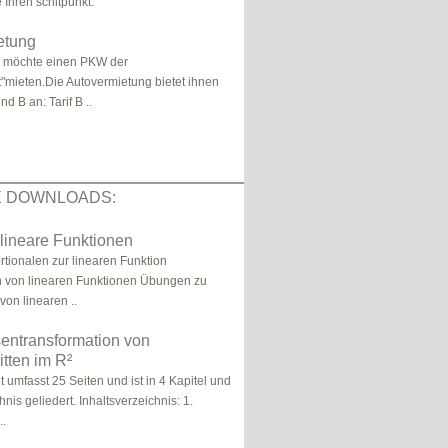
 Ihren schitpunkt.
etung
r möchte einen PKW der
mieten.Die Autovermietung bietet ihnen
nd B an: Tarif B ..
E DOWNLOADS:
 lineare Funktionen
rtionalen zur linearen Funktion
n von linearen Funktionen Übungen zu
von linearen ..
entransformation von
tten im R²
 umfasst 25 Seiten und ist in 4 Kapitel und
hnis geliedert. Inhaltsverzeichnis: 1.
..