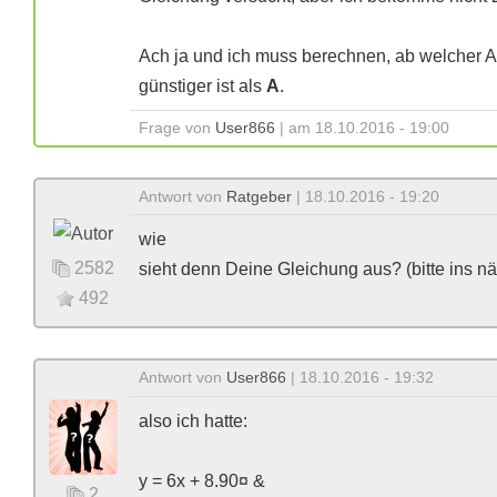
Ach ja und ich muss berechnen, ab welcher
günstiger ist als
A
.
Frage von
User866
| am 18.10.2016 - 19:00
Antwort von
Ratgeber
| 18.10.2016 - 19:20
wie
2582
sieht denn Deine Gleichung aus? (bitte ins n
492
Antwort von
User866
| 18.10.2016 - 19:32
also ich hatte:
y = 6x + 8.90¤ &
2