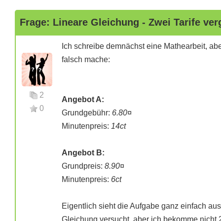
Frage: Lineare Gleichung - Zwei Tarife ver
Ich schreibe demnächst eine Mathearbeit, abe
falsch mache:
2
Angebot A:
0
Grundgebühr:
6.80¤
Minutenpreis:
14ct
Angebot B:
Grundpreis:
8.90¤
Minutenpreis:
6ct
Eigentlich sieht die Aufgabe ganz einfach aus
Gleichung versucht, aber ich bekomme nicht 