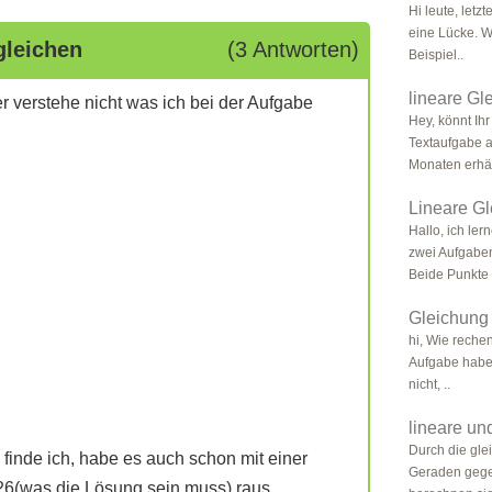
Hi leute, letz
eine Lücke. W
gleichen
(3 Antworten)
Beispiel..
lineare Gl
r verstehe nicht was ich bei der Aufgabe
Hey, könnt Ihr
Textaufgabe au
Monaten erhält
Lineare G
Hallo, ich ler
zwei Aufgaben
Beide Punkte 
Gleichung 
hi, Wie reche
Aufgabe habe 
nicht, ..
lineare un
Durch die gle
 finde ich, habe es auch schon mit einer
Geraden gege
26(was die Lösung sein muss) raus.