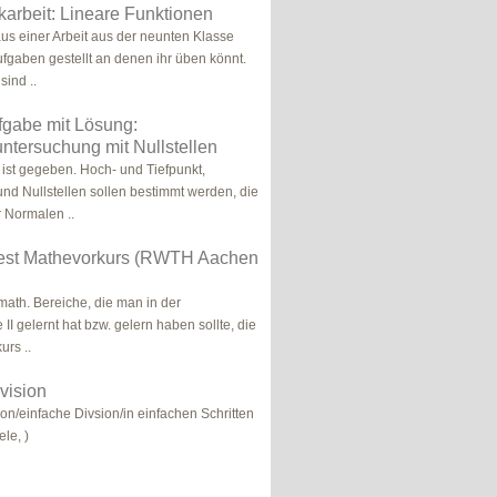
arbeit: Lineare Funktionen
us einer Arbeit aus der neunten Klasse
fgaben gestellt an denen ihr üben könnt.
sind ..
gabe mit Lösung:
ntersuchung mit Nullstellen
 ist gegeben. Hoch- und Tiefpunkt,
d Nullstellen sollen bestimmt werden, die
 Normalen ..
est Mathevorkurs (RWTH Aachen
 math. Bereiche, die man in der
II gelernt hat bzw. gelern haben sollte, die
urs ..
vision
on/einfache Divsion/in einfachen Schritten
ele, )