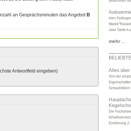
berechnen sie
Autovermi
 Anzahl an Gesprächsminuten das Angebot
B
Herr Fedinge
Marke"Rasant"
zwei Tarife A u
mehr
...
BELIEBT
Alles über
ächste Antwortfeld eingeben)
Von der propo
Eigenschafte
Schaubildern 
Hauptachs
Kegelschni
Die Facharbeit
Inhaltsverzeic
Einführung 2. 