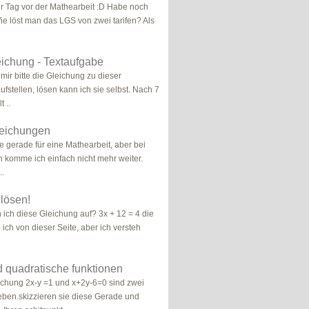
ter Tag vor der Mathearbeit :D Habe noch
ie löst man das LGS von zwei tarifen? Als
eichung - Textaufgabe
 mir bitte die Gleichung zu dieser
fstellen, lösen kann ich sie selbst. Nach 7
 ..
leichungen
ne gerade für eine Mathearbeit, aber bei
 komme ich einfach nicht mehr weiter.
..
lösen!
n ich diese Gleichung auf? 3x + 12 = 4 die
ich von dieser Seite, aber ich versteh
d quadratische funktionen
ichung 2x-y =1 und x+2y-6=0 sind zwei
ben.skizzieren sie diese Gerade und