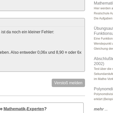
Mathematik
Hier werden a
Realschule Au
Die Aufgaben 
Übungsauf
 ist da noch ein kleiner Fehler:
Funktionsu
Eine Funktion
Wendepunkt un
Gleichung der
geben. Also entweder 0,06x und 8,90 ¤ oder 6x
Abschlußt
2002)
Test über die
Sekundarstufe 
im Mathe-Vork
Verstoß melden
Polynomdi
Polynomdivisi
erklärt (Beispi
re
Mathematik-Experten
?
mehr
...