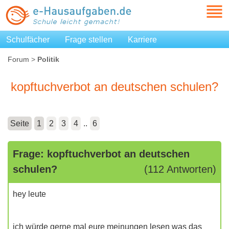
Schulfächer
Frage stellen
Karriere
Forum
>
Politik
kopftuchverbot an deutschen schulen?
Seite
1
2
3
4
..
6
Frage: kopftuchverbot an deutschen
schulen?
(112 Antworten)
hey leute
ich würde gerne mal eure meinungen lesen was das