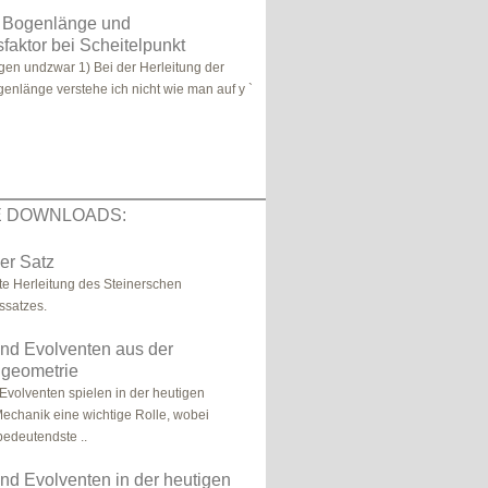
g Bogenlänge und
faktor bei Scheitelpunkt
agen undzwar 1) Bei der Herleitung der
genlänge verstehe ich nicht wie man auf y `
E DOWNLOADS:
er Satz
rte Herleitung des Steinerschen
ssatzes.
nd Evolventen aus der
algeometrie
Evolventen spielen in der heutigen
echanik eine wichtige Rolle, wobei
 bedeutendste ..
nd Evolventen in der heutigen