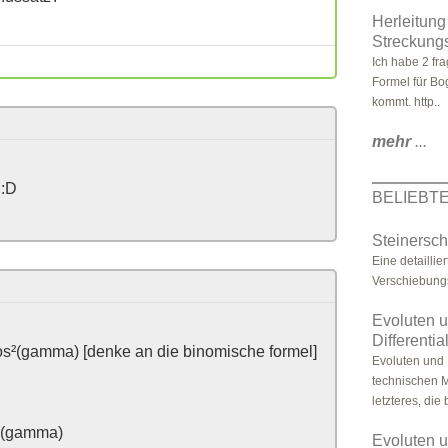
Herleitun
Streckungs
Ich habe 2 fr
Formel für Bo
kommt. http..
mehr
...
 :D
BELIEBT
Steinersch
Eine detaillie
Verschiebung
Evoluten u
Differenti
s²(gamma) [denke an die binomische formel]
Evoluten und 
technischen M
letzteres, die
s(gamma)
Evoluten u