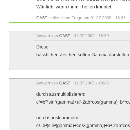
Wär lieb, wenn ihr mir helfen könntet.
GAST
stellte diese Frage am 01.07.2009 - 18:38
Antwort von
GAST
| 01.07.2009 - 18:39
Diese
hässlichen Zeichen sollen Gamma darstellen
Antwort von
GAST
| 01.07.2009 - 18:45
durch ausmultiplizieren:
c²=b²*sin²(gamma)+a²-2ab*cos(gamma)+b²*co
nun b² ausklammern:
c²=b²(sin²(gamma)+cos²(gamma))+a²-2ab*co