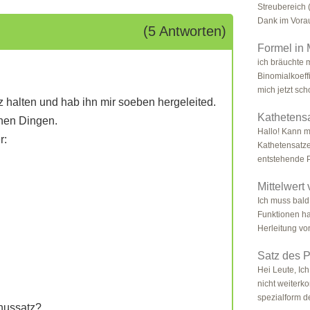
Streubereich 
Dank im Vorau
(5 Antworten)
Formel in 
ich bräuchte 
Binomialkoeff
mich jetzt sch
 halten und hab ihn mir soeben hergeleited.
Kathetensa
chen Dingen.
Hallo! Kann m
r:
Kathetensatze
entstehende P
Mittelwert
Ich muss bald
Funktionen ha
Herleitung vo
Satz des P
Hei Leute, Ic
nicht weiterk
spezialform de
nussatz?