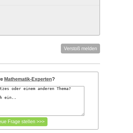
Verstoß melden
re
Mathematik-Experten
?