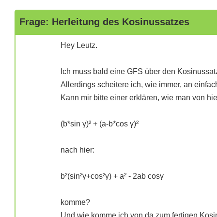
Frage: Herleitung des Kosinussatzes
Hey Leutz.
Ich muss bald eine GFS über den Kosinussatz
Allerdings scheitere ich, wie immer, an einfa
Kann mir bitte einer erklären, wie man von hie
(b*sin γ)² + (a-b*cos γ)²
nach hier:
b²(sin²γ+cos²γ) + a² - 2ab cosγ
komme?
Und wie komme ich von da zum fertigen Kosi