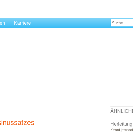
len
Karriere
ÄHNLICH
sinussatzes
Herleitung
Kennt jemand 