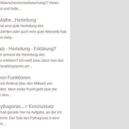
(Wahrscheinlichkeitsrechung)? Vielen
s und liebe ..
Mathe...Herleitung
mal eine gute Herleitung des
izienten oder auch eine gute Webseite hab
on ewig ..
tz - Herleitung - Erklärung?
ir jemand die Herleitung des
s erklären? Ich weiß zwar, dass man das
arallelogramm um ..
 von Funktionen
 ein Referat über den Mittwert von
lten. Mein erster Punkt geht über die
n dem ..
ythagoras... = Kosinussatz
h hab gerade hier ne Aufgabe, an der ich
omme. Der Satz des Pythagoras is eine
s ..