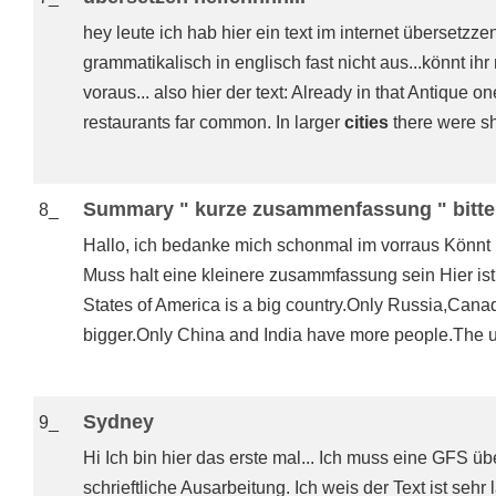
hey leute ich hab hier ein text im internet übersetzz
grammatikalisch in englisch fast nicht aus...könnt ihr 
voraus... also hier der text: Already in that Antique 
restaurants far common. In larger
cities
there were sh
Summary " kurze zusammenfassung " bitte 
8_
Hallo, ich bedanke mich schonmal im vorraus Könnt ih
Muss halt eine kleinere zusammfassung sein Hier ist 
States of America is a big country.Only Russia,Cana
bigger.Only China and India have more people.The un
Sydney
9_
Hi Ich bin hier das erste mal... Ich muss eine GFS 
schrieftliche Ausarbeitung. Ich weis der Text ist seh