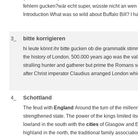
fehlern gucken?wär echt super, wüsste nicht an wen i
Introduction What was so wild about Buffalo Bill? I h
bitte korrigieren
3_
hi leute könnt ihr bitte gucken ob die grammatik stim
the history of London. 500.000 years ago was the v
stralling hunter and gatherer but prime the Romans set
after Christ imperator Claudius arranged London wh
Schottland
4_
The feud with
England
Around the turn of the mille
strengthened state. The power of the kings limited its
lowland in the south with the
cities
of Glasgow and Ed
highland in the north, the traditional family association