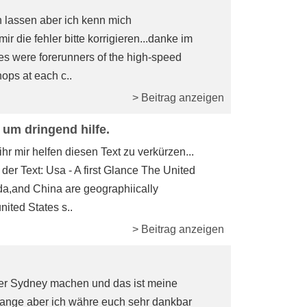
en lassen aber ich kenn mich
mir die fehler bitte korrigieren...danke im
ones were forerunners of the high-speed
ops at each c..
> Beitrag anzeigen
um dringend hilfe.
r mir helfen diesen Text zu verkürzen...
der Text: Usa - A first Glance The United
da,and China are geographiically
ited States s..
> Beitrag anzeigen
über Sydney machen und das ist meine
r lange aber ich währe euch sehr dankbar