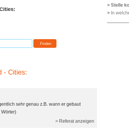
>
Stelle k
ities:
>
In welch
- Cities:
gentlich sehr genau z.B. wann er gebaut
 Wörter)
> Referat anzeigen