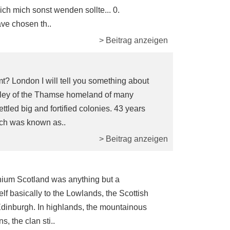
ch mich sonst wenden sollte... 0.
ave chosen th..
> Beitrag anzeigen
mt? London I will tell you something about
alley of the Thamse homeland of many
tled big and fortified colonies. 43 years
ich was known as..
> Beitrag anzeigen
nnium Scotland was anything but a
elf basically to the Lowlands, the Scottish
inburgh. In highlands, the mountainous
s, the clan sti..