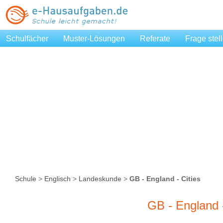
Schulfächer
Muster-Lösungen
Referate
Frage stel
Schule
>
Englisch
>
Landeskunde
>
GB - England - Cities
GB - England -