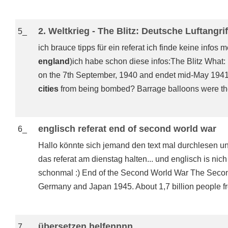
2. Weltkrieg - The Blitz: Deutsche Luftangri
5_
ich brauce tipps für ein referat ich finde keine infos m
england
)ich habe schon diese infos:The Blitz What: 
on the 7th September, 1940 and endet mid-May 1941.
cities
from being bombed? Barrage balloons were the
englisch referat end of second world war
6_
Hallo könnte sich jemand den text mal durchlesen u
das referat am dienstag halten... und englisch is ni
schonmal :) End of the Second World War The Second
Germany and Japan 1945. About 1,7 billion people fr
übersetzen helfennnn...
7_