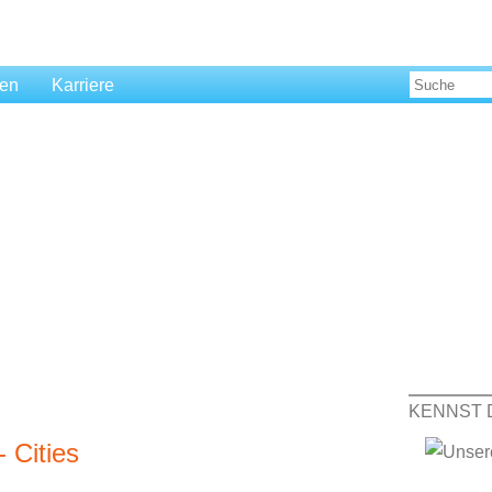
len
Karriere
KENNST 
 Cities