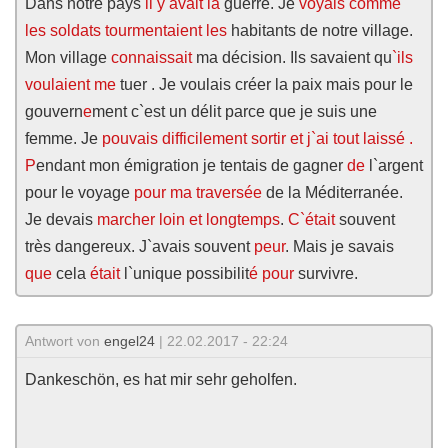
Dans notre pays
il y avait la
guerre. Je
voyais comme
les soldats tourmentaient les
habitants de notre village.
Mon village
connaissait
ma décision. Ils savaient qu
`ils
voulaient me
tuer . Je voulais créer la paix mais pour le
gouvern
e
ment c`est un délit parce que je suis une
femme. Je
pouvais difficilement sortir et j`ai tout laissé .
P
endant mon émigration je tentais de gagner
de
l`argent
pour le voyage
pour ma traversée
de la Méditerranée.
Je devais
marcher loin et longtemps
.
C`était
souvent
très dangereux. J`avais souvent
peur
. Mais je savais
que
cela
était
l`unique possibilit
é
pour
survivre.
Antwort von
engel24
| 22.02.2017 - 22:24
Dankeschön, es hat mir sehr geholfen.