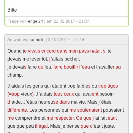
Bitte
Frage von
engel24
| am 22.02.2017 - 21:34
Antwort von
aurielle
| 22.02.2017 - 21:49
Quand j
e vivais encore dans mon pays natal, s
i je
devais me lever tôt
, j
`allais pêcher,
je devai
s
faire
du
feu,
faire bouillir l`eau
et travaille
r
au
champ.
J`aidais les gens qui étaient trop faible
s
ou
trop âgés
(=
trop
vieux
)
. J`aidais
tous ceux
qui avai
ent
besoin
d`
aide. J`étais heureu
se
dans
ma vie. Mais j`étais
différente
.
L
es personnes qui
me soutenaient
pouvaient
me
comprendre et
me respecter
.
Ce que j
`ai fait
était
quelque peu
illégal
. Mais je pense
que c`
était juste.