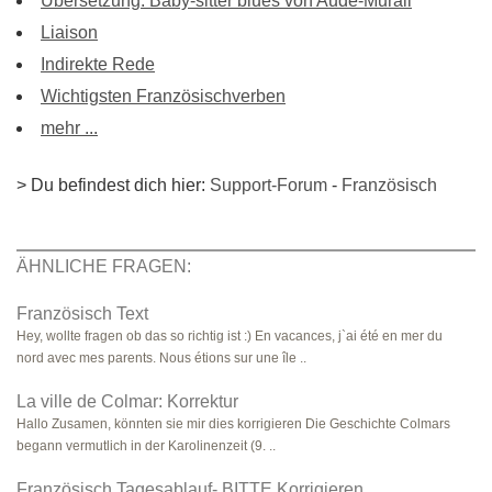
Übersetzung: Baby-sitter blues von Aude-Murail
Liaison
Indirekte Rede
Wichtigsten Französischverben
mehr ...
> Du befindest dich hier:
Support-Forum
-
Französisch
ÄHNLICHE FRAGEN:
Französisch Text
Hey, wollte fragen ob das so richtig ist :) En vacances, j`ai été en mer du
nord avec mes parents. Nous étions sur une île ..
La ville de Colmar: Korrektur
Hallo Zusamen, könnten sie mir dies korrigieren Die Geschichte Colmars
begann vermutlich in der Karolinenzeit (9. ..
Französisch Tagesablauf- BITTE Korrigieren