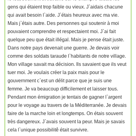
gens qui étaient trop faible ou vieux. J`aidais chacune
qui avait besoin l`aide. J`étais heureux avec ma vie.
Mais j`étais autre. Des personnes qui soutenir à moi
pouvaient comprendre et respectaient moi. J`ai fait
quelque peu que était illégal. Mais je pense était juste.
Dans notre pays devenait une guerre. Je devais voir
comme des soldats taraude l`habitants de notre village.
Mon village savait ma décision. Ils savaient que ils veut
tuer moi. Je voulais créer la paix mais pour le
gouvernment c`est un délit parce que je suis une
femme. Je va beaucoup difficilement et laisser tous.
Pendant mon émigration je tentais de gagner l`argent
pour le voyage au travers de la Méditerranée. Je devais
faire de la marche loin et longtemps. On étais souvent
très dangereux. J`avais souvent la peur. Mais je savais
cela l`unique possibilitê était survivre.