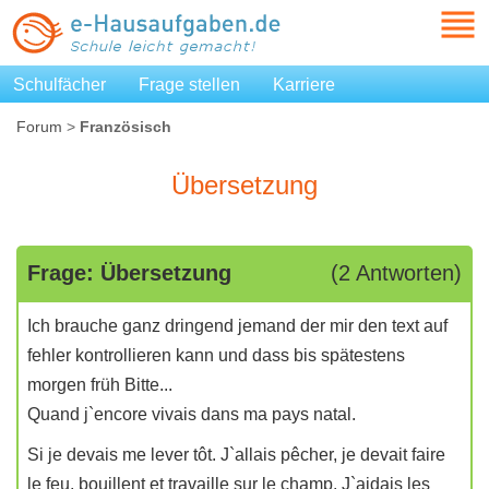
Schulfächer
Frage stellen
Karriere
Forum
>
Französisch
Übersetzung
Frage: Übersetzung
(2 Antworten)
Ich brauche ganz dringend jemand der mir den text auf
fehler kontrollieren kann und dass bis spätestens
morgen früh Bitte...
Quand j`encore vivais dans ma pays natal.
Si je devais me lever tôt. J`allais pêcher, je devait faire
le feu, bouillent et travaille sur le champ. J`aidais les