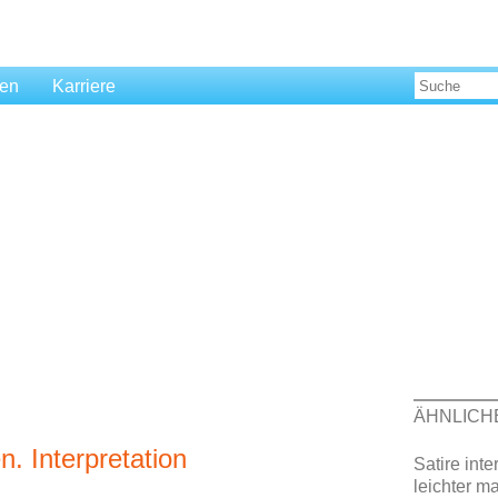
len
Karriere
ÄHNLICH
n. Interpretation
Satire inte
leichter m