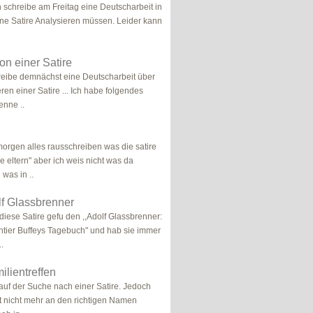
h schreibe am Freitag eine Deutscharbeit in
ine Satire Analysieren müssen. Leider kann
ion einer Satire
hreibe demnächst eine Deutscharbeit über
eren einer Satire ... Ich habe folgendes
enne ..
morgen alles rausschreiben was die satire
e eltern" aber ich weis nicht was da
was in ..
lf Glassbrenner
diese Satire gefu den ,,Adolf Glassbrenner:
tier Buffeys Tagebuch" und hab sie immer
.
ilientreffen
 auf der Suche nach einer Satire. Jedoch
t nicht mehr an den richtigen Namen