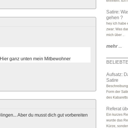
erinnern. Ich h
Satire: Was
gehen ?
hey ich habe 
zwar: Was dar
mich über ..
mehr
...
 Hier ganz unten mein Mitbewohner
BELIEBT
Aufsatz: D
Satire
Beschreibung 
Form der Sati
des Kabaretts.
Referat üb
lingen... Aber du musst dich gut vorbereiten
Ein kurzes Ref
wurde das Ref
Kürze, sonder