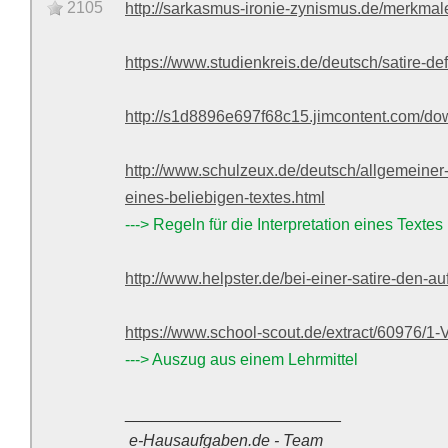
2105
http://sarkasmus-ironie-zynismus.de/merkmale
https://www.studienkreis.de/deutsch/satire-de
http://s1d8896e697f68c15.jimcontent.com/dow
http://www.schulzeux.de/deutsch/allgemeiner-
eines-beliebigen-textes.html
---> Regeln für die Interpretation eines Textes
http://www.helpster.de/bei-einer-satire-den-a
https://www.school-scout.de/extract/60976/1
---> Auszug aus einem Lehrmittel
________________________
e-Hausaufgaben.de - Team