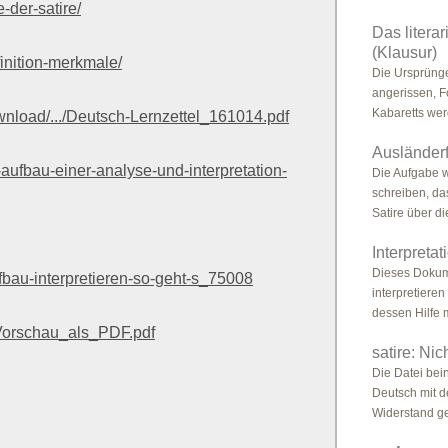
-der-satire/
Das litera
(Klausur)
finition-merkmale/
Die Ursprünge
angerissen, F
Kabaretts wer
nload/.../Deutsch-Lernzettel_161014.pdf
Ausländerf
aufbau-einer-analyse-und-interpretation-
Die Aufgabe w
schreiben, da
Satire über die
Interpreta
Dieses Dokume
ufbau-interpretieren-so-geht-s_75008
interpretieren
dessen Hilfe 
-Vorschau_als_PDF.pdf
satire: Nic
Die Datei bein
Deutsch mit d
Widerstand ge