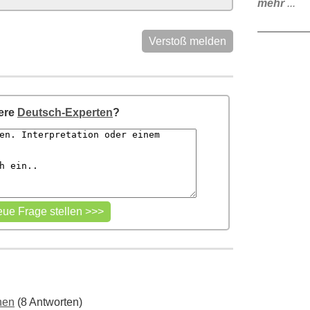
mehr
...
Verstoß melden
sere
Deutsch-Experten
?
chen
(8 Antworten)