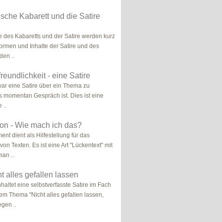
rische Kabarett und die Satire
 des Kabaretts und der Satire werden kurz
ormen und Inhalte der Satire und des
den ..
reundlichkeit - eine Satire
ar eine Satire über ein Thema zu
s momentan Gespräch ist. Dies ist eine
 ..
tion - Wie mach ich das?
nt dient als Hilfestellung für das
 von Texten. Es ist eine Art "Lückentext" mit
man ..
ht alles gefallen lassen
haltet eine selbstverfasste Satire im Fach
em Thema "Nicht alles gefallen lassen,
gen ..