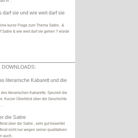
ab in ..
 darf sie und wie weit darf sie
eine kurze Frage zum Thema Satire.. &
f Satire & wie weit darf sie gehen ? würde
E DOWNLOADS:
as literarische Kabarett und die
des literarischen Kabaretts. Speziell die
re. Kurzer Überblick über die Geschichte
 ..
er die Satire
erat über die Satire...sehr gut bewertet
erat nicht nur wegen seiner qualitativen
n auch..