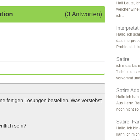
Haii Leute, Ic
welcher wir e
ation
(3 Antworten)
ich ..
Interpretat
Hallo, ich sc
das Interpreti
Problem ich k
Satire
ich muss bis 
"schützt unser
vorkommt und 
Satire Ado
Hallo Ich hab 
ne fertigen Lösungen bestellen. Was verstehst
Aus Herrn Ren
noch nicht so .
Satire: Fam
ntlich sein?
Hallo, ich bin
kann ich mich