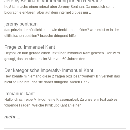
Jeremy Bentham: Vorbereitung für ein Referat ?
hey! ich mache einen referat uber Jeremy Benthan. Da muss ich seine
biographie erklaren. aber auf dem internet gibt es nur ..
jeremy bentham
das prinzip der nützlichkeit .... wie denkt ihr dadrüber? warum ist er in der
ultilistischen position? brauche dringend hilfe ..
Frage zu Immanuel Kant
Heyho! Ich hab gerade einen Text über Immanuel Kant gelesen. Dort wird
gesagt, dass er sich erst im Alter von 60 Jahren den ..
Der kategorische Imperativ- Immanuel Kant
Hey. könnte mir jemand diese 2 fragen bitte beantworten? Ich versteh das
nicht so und brauche sie daher dringend. Vielen Dank..
immanuel kant
Hallo ich schreibe Mittwoch eine Klassenarbeit: Zu unserem Text gab es
folgende Fragen: Welche Kritik übt Kant an einer ..
mehr
...