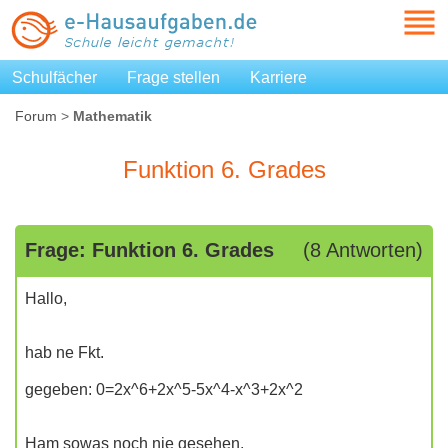
Schulfächer
Frage stellen
Karriere
Forum
>
Mathematik
Funktion 6. Grades
Frage: Funktion 6. Grades
(8 Antworten)
Hallo,
hab ne Fkt.
gegeben: 0=2x^6+2x^5-5x^4-x^3+2x^2
Ham sowas noch nie gesehen.