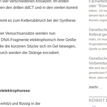
 vier verschiedenen Ansätzen. Im ersten
Facharbeit
oder "Klo
den den dritten ddCT und in den vierten kommt
halloo.. ich h
diesem fach ei
mmt es zum Kettenabbruch bei der Synthese.
themen zuges
Genetische
 vier Versuchsansätze werden nun
Referat ge
e DNA-Fragmente elektrophorisch ihrer Größe
Hallo, ich mu
Fingerabdruck
die die kürzeren Stücke sich im Gel bewegen,
Quelle zu dem
rch werden die Stränge encodiert.
Genetisch
Vorbereit
Wie wird die 
genetischen F
diese, dass si
mehr
...
elelektrophorese
:
KENNST 
hitzt und flüssig in die