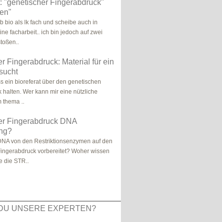
: "genetischer Fingerabdruck"
nen"
ab bio als lk fach und scheibe auch in
ne facharbeit.. ich bin jedoch auf zwei
toßen..
r Fingerabdruck: Material für ein
sucht
ss ein bioreferat über den genetischen
 halten. Wer kann mir eine nützliche
 thema ..
er Fingerabdruck DNA
ung?
DNA von den Restriktionsenzymen auf den
ingerabdruck vorbereitet? Woher wissen
e die STR..
DU UNSERE EXPERTEN?