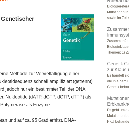
Referat üb
Biologierefer
Mutationen in
 Genetischer
sowie im Zellk
Zusammenf
Immunsys
Zusammenfass
Biologieklaus
Themen: 1) Z
Genetik G
zur Klausu
t eine Methode zur Vervielfältigung einer
Es handelt s
eotidsequenz schnell amplifiziert (getrennt)
die in einem 
Genetik behan
ird jedoch nur ein bestimmter Teil der DNA
mer, Nukleotide (dATP, dGTP, dCTP, dTTP) als
Mutatione
Erbkrankh
A-Polymerase als Enzyme.
Es geht um d
Mutationen be
tan und auf ca. 95 Grad erhitzt. DNA-
PKU behandelt