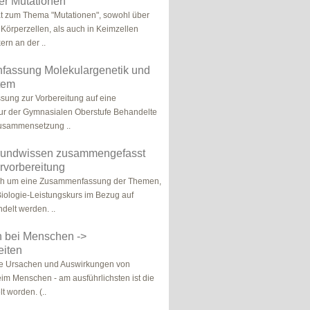
er Mutationen
at zum Thema "Mutationen", sowohl über
 Körperzellen, als auch in Keimzellen
ern an der ..
assung Molekulargenetik und
tem
ung zur Vorbereitung auf eine
ur der Gymnasialen Oberstufe Behandelte
usammensetzung ..
rundwissen zusammengefasst
rvorbereitung
ich um eine Zusammenfassung der Themen,
Biologie-Leistungskurs im Bezug auf
delt werden. ..
n bei Menschen ->
eiten
ie Ursachen und Auswirkungen von
im Menschen - am ausführlichsten ist die
 worden. (..