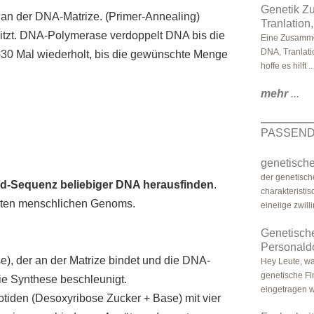
Genetik Z
 an der DNA-Matrize. (Primer-Annealing)
Tranlation,
hitzt. DNA-Polymerase verdoppelt DNA bis die
Eine Zusammen
DNA, Tranlati
-30 Mal wiederholt, bis die gewünschte Menge
hoffe es hilft ..
mehr
...
PASSEND
genetische
der genetisch
tid-Sequenz beliebiger DNA herausfinden
.
charakteristis
mten menschlichen Genoms.
eineiige zwilli
Genetische
Personald
), der an der Matrize bindet und die DNA-
Hey Leute, wa
genetische F
ie Synthese beschleunigt.
eingetragen w
iden (Desoxyribose Zucker + Base) mit vier