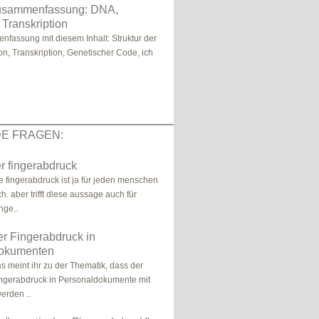
usammenfassung: DNA,
 Transkription
fassung mit diesem Inhalt: Struktur der
on, Transkription, Genetischer Code, ich
E FRAGEN:
r fingerabdruck
e fingerabdruck ist ja für jeden menschen
ch. aber trifft diese aussage auch für
nge..
r Fingerabdruck in
okumenten
s meint ihr zu der Thematik, dass der
ingerabdruck in Personaldokumente mit
erden ..