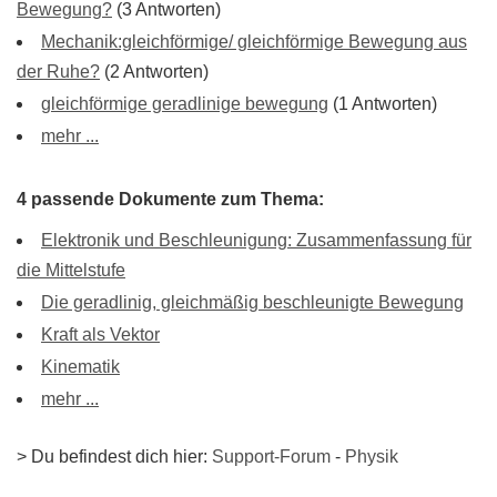
Bewegung?
(3 Antworten)
Mechanik:gleichförmige/ gleichförmige Bewegung aus
der Ruhe?
(2 Antworten)
gleichförmige geradlinige bewegung
(1 Antworten)
mehr ...
4 passende Dokumente zum Thema:
Elektronik und Beschleunigung: Zusammenfassung für
die Mittelstufe
Die geradlinig, gleichmäßig beschleunigte Bewegung
Kraft als Vektor
Kinematik
mehr ...
> Du befindest dich hier:
Support-Forum
-
Physik