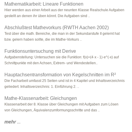
Mathematikarbeit: Lineare Funktionen
Hier werden aus einer Arbeit aus der neunten Klasse Realschule Aufgaben
gestellt an denen ihr üben könnt. Die Aufgaben sind ..
Abschlußtest Mathevorkurs (RWTH Aachen 2002)
Test über die math. Bereiche, die man in der Sekundarstufe II gelernt hat
bzw. gelern haben sollte, die im Mathe-Vorkurs ..
Funktionsuntersuchung mit Derive
Aufgabenstellung: Untersuchen sie die Funktion: f(x)=(4·x - 1)·e^(-x) auf
Schnittpunkte mit den Achsen, Extrem- und Wendestellen..
Hauptachsentransformation von Kegelschnitten im R²
Die Facharbeit umfasst 25 Seiten und ist in 4 Kapitel und Inhaltsverzeichnis
geliedert. Inhaltsverzeichnis: 1. Einführung 2. ..
Mathe-Klassenarbeit: Gleichungen
Klassenarbeit der 8. Klasse über Gleichungen mit Aufgaben zum Lösen
von Gleichungen, Äquivalenzumformungsschritte und das ..
mehr
...