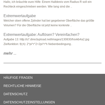
Hallo, ich bräuchte eure Hilfe: Einem Halbkreis vom Radius R soll ein
Rechteck eingeschrieben werden. Wie lang sind die ..
Extremwertaufgabe
Welcher oben offene Zylinder hat bei gegebener Oberfläche das größte
Volumen? Für die Oberfläche ist jetzt keine konkrete ..
Extremwertaufgabe: Auflösen? Vereinfachen?
Aufgabe 13: http://s7.directupload.net/images/130830/hsvkb4a2.jpg
Zielfunktion: f(r,h): 2*pi*r^2+2pi*r*h Nebenbedingung..
mehr
...
HÄUFIGE FRAGEN
RECHTLICHE HINWEISE
DATENSCHUTZ
DATENSCHUTZEINSTELLUNGEN