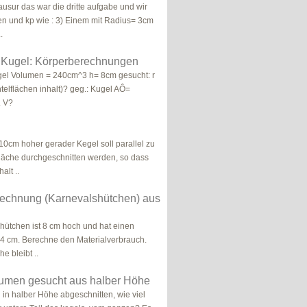
ausur das war die dritte aufgabe und wir
sen und kp wie : 3) Einem mit Radius= 3cm
.
 Kugel: Körperberechnungen
el Volumen = 240cm^3 h= 8cm gesucht: r
elflächen inhalt)? geg.: Kugel AÔ=
 V?
 10cm hoher gerader Kegel soll parallel zu
läche durchgeschnitten werden, so dass
alt ..
rechnung (Karnevalshütchen) aus
hütchen ist 8 cm hoch und hat einen
4 cm. Berechne den Materialverbrauch.
e bleibt ..
lumen gesucht aus halber Höhe
d in halber Höhe abgeschnitten, wie viel