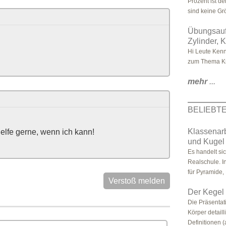
Prozent ist d
sind keine Gr
Übungsauf
Zylinder, 
Hi Leute Kenn
zum Thema Kre
mehr
...
BELIEBT
Klassenarb
elfe gerne, wenn ich kann!
und Kugel
Es handelt si
Realschule. I
für Pyramide, 
Verstoß melden
Der Kegel -
Die Präsentat
Körper detail
Definitionen (