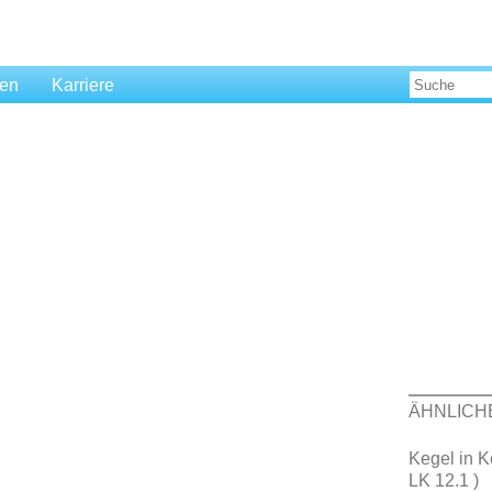
len
Karriere
ÄHNLICH
Kegel in K
LK 12.1 )