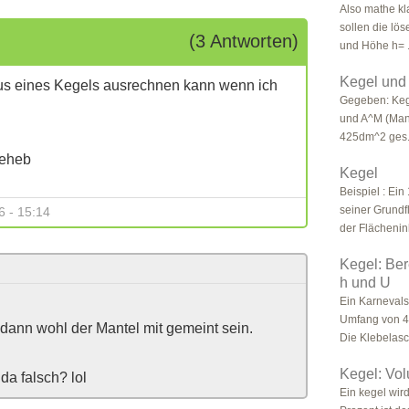
Also mathe kl
sollen die lö
(3 Antworten)
und Höhe h= .
Kegel und
adius eines Kegels ausrechnen kann wenn ich
Gegeben: Keg
und A^M (Mant
425dm^2 ges.
teheb
Kegel
Beispiel : Ein
seiner Grundf
6 - 15:14
der Flächeninh
Kegel: Be
h und U
Ein Karnevals
Umfang von 4
d dann wohl der Mantel mit gemeint sein.
Die Klebelasch
Kegel: Vo
da falsch? lol
Ein kegel wir