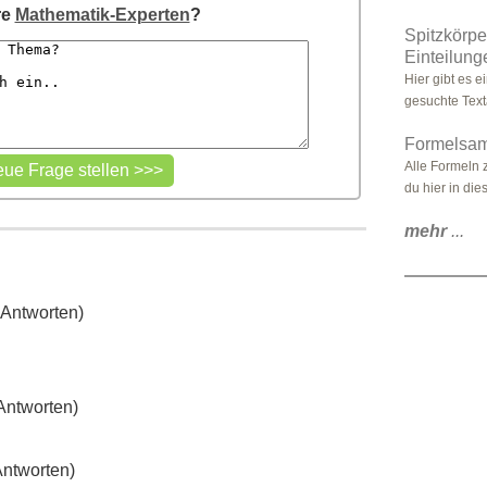
re
Mathematik-Experten
?
Spitzkörpe
Einteilung
Hier gibt es e
gesuchte Text
Formelsam
Alle Formeln 
du hier in die
mehr
...
 Antworten)
Antworten)
Antworten)