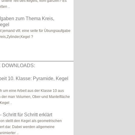
er untere Teil des kegels, vom ganzen? Es
ößen ..
gaben zum Thema Kreis,
Kegel
t jemand vllt. eine seite für Übungsaufgabe
is,Zylinder,Kegel ?
E DOWNLOADS:
eit 10. Klasse: Pyramide, Kegel
ch um eine Arbeit aus der Klasse 10 aus
n der man Volumen, Ober-und Mantelfläche
Kegel ..
 Schritt für Schritt erklärt
ion stellt den Kegel als geometrischen
liert dar. Dabei werden allgemeine
animierter ..