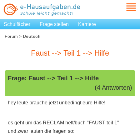
Schulfächer
Frage stellen
Karriere
Forum
>
Deutsch
Faust --> Teil 1 --> Hilfe
Frage: Faust --> Teil 1 --> Hilfe
(4 Antworten)
hey leute brauche jetzt unbedingt eure Hilfe!
es geht um das RECLAM heft/buch "FAUST teil 1"
und zwar lauten die fragen so: