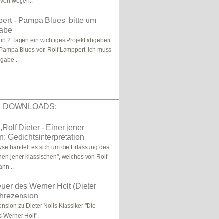
Von wegen..
ert - Pampa Blues, bitte um
gabe
 in 2 Tagen ein wichtiges Projekt abgeben
Pampa Blues von Rolf Lamppert. Ich muss
gabe ..
E DOWNLOADS:
Rolf Dieter - Einer jener
n: Gedichtsinterpretation
lyse handelt es sich um die Erfassung des
nen jener klassischen", welches von Rolf
ann ..
uer des Werner Holt (Dieter
chrezension
nsion zu Dieter Nolls Klassiker "Die
 Werner Holt".