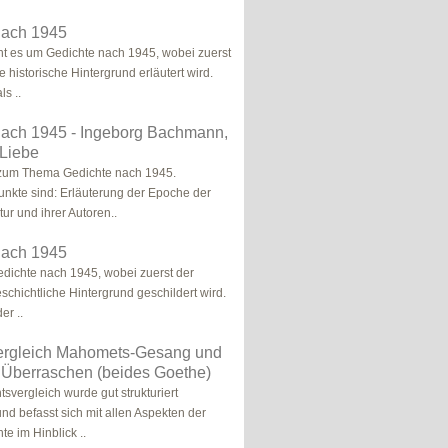
nach 1945
ht es um Gedichte nach 1945, wobei zuerst
 historische Hintergrund erläutert wird.
s ..
nach 1945 - Ingeborg Bachmann,
 Liebe
 zum Thema Gedichte nach 1945.
nkte sind: Erläuterung der Epoche der
ur und ihrer Autoren..
nach 1945
dichte nach 1945, wobei zuerst der
schichtliche Hintergrund geschildert wird.
er ..
ergleich Mahomets-Gesang und
 Überraschen (beides Goethe)
svergleich wurde gut strukturiert
nd befasst sich mit allen Aspekten der
e im Hinblick ..