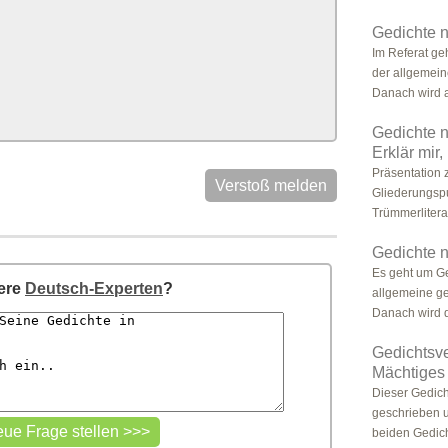
Gedichte 
Im Referat ge
der allgemeine
Danach wird al
Gedichte 
Erklär mir,
Präsentation
Verstoß melden
Gliederungspu
Trümmerliterat
Gedichte 
Es geht um Ge
sere
Deutsch-Experten
?
allgemeine ge
Danach wird d
Gedichtsv
Mächtiges
Dieser Gedicht
geschrieben u
beiden Gedicht