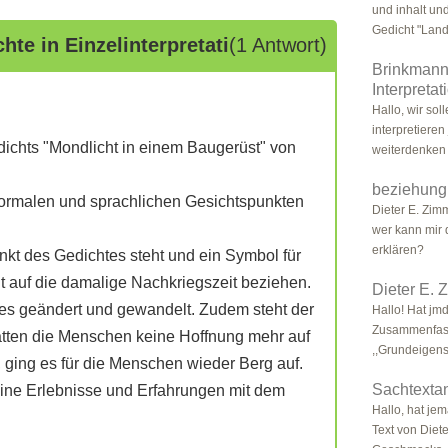
und inhalt un
Gedicht "Land
hte in Einzelinterpretati
(1 Antwort)
Brinkmann,
Interpreta
Hallo, wir so
interpretieren
edichts "Mondlicht in einem Baugerüst" von
weiterdenken 
beziehung
 formalen und sprachlichen Gesichtspunkten
Dieter E. Zim
wer kann mir 
erklären?
nkt des Gedichtes steht und ein Symbol für
 auf die damalige Nachkriegszeit beziehen.
Dieter E. 
les geändert und gewandelt. Zudem steht der
Hallo! Hat jmd
Zusammenfass
atten die Menschen keine Hoffnung mehr auf
,,Grundeigens
 ging es für die Menschen wieder Berg auf.
Sachtextan
eine Erlebnisse und Erfahrungen mit dem
Hallo, hat je
Text von Diet