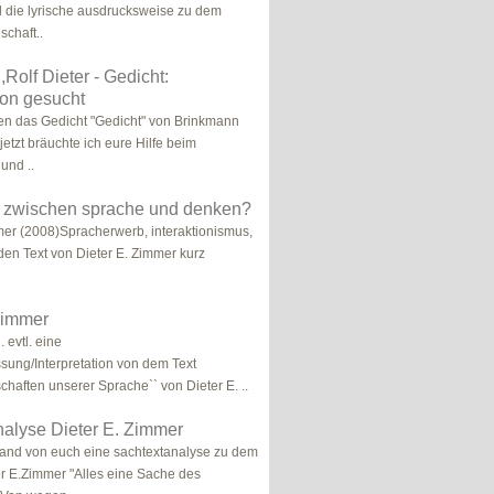
d die lyrische ausdrucksweise zu dem
schaft..
Rolf Dieter - Gedicht:
tion gesucht
llen das Gedicht "Gedicht" von Brinkmann
 jetzt bräuchte ich eure Hilfe beim
und ..
 zwischen sprache und denken?
mer (2008)Spracherwerb, interaktionismus,
den Text von Dieter E. Zimmer kurz
Zimmer
. evtl. eine
ung/Interpretation von dem Text
chaften unserer Sprache`` von Dieter E. ..
alyse Dieter E. Zimmer
mand von euch eine sachtextanalyse zu dem
er E.Zimmer "Alles eine Sache des