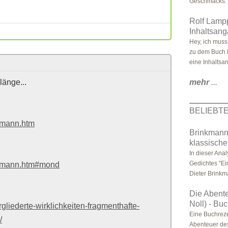
Geschmacks. 
Rolf Lampp
Inhaltsan
Hey, ich muss
zu dem Buch 
eine Inhaltsan
länge...
mehr
...
BELIEBT
nkmann.htm
Brinkmann,
klassische
In dieser Ana
Gedichtes "Ei
inkmann.htm#mond
Dieter Brinkm
Die Abente
Noll) - Bu
gliederte-wirklichkeiten-fragmenthafte-
Eine Buchreze
/
Abenteuer des