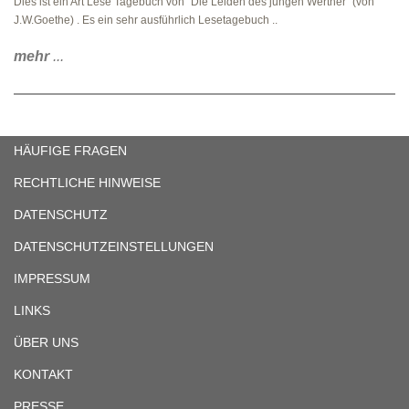
Dies ist ein Art Lese Tagebuch von "Die Leiden des jungen Werther" (von
J.W.Goethe) . Es ein sehr ausführlich Lesetagebuch ..
mehr
...
HÄUFIGE FRAGEN
RECHTLICHE HINWEISE
DATENSCHUTZ
DATENSCHUTZEINSTELLUNGEN
IMPRESSUM
LINKS
ÜBER UNS
KONTAKT
PRESSE