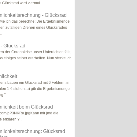
Glücksrad wird viermal ..
lichkeitsrechnung - Glücksrad
wie ich das berechne: Die Ergebnismenge
en zufälligen Drehen eines Glücksrades
..
 - Glücksrad
n der Coronakrise unser Unterrichtentfällt,
s einiges selber erarbeiten. Nun stecke ich
lichkeit
ns bauen ein Glücksrad mit 6 Feldern, in
len 1-6 stehen. a) gib die Ergebnismenge
g "..
lichkeit beim Glücksrad
ur.com/pP3NKRa.jpgKann mir jmd die
e erklären ? .
nlichkeitsrechnung: Glücksrad