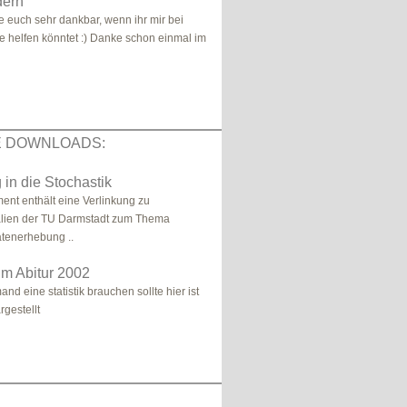
dern
re euch sehr dankbar, wenn ihr mir bei
e helfen könntet :) Danke schon einmal im
E DOWNLOADS:
 in die Stochastik
nt enthält eine Verlinkung zu
alien der TU Darmstadt zum Thema
atenerhebung ..
zum Abitur 2002
d eine statistik brauchen sollte hier ist
rgestellt