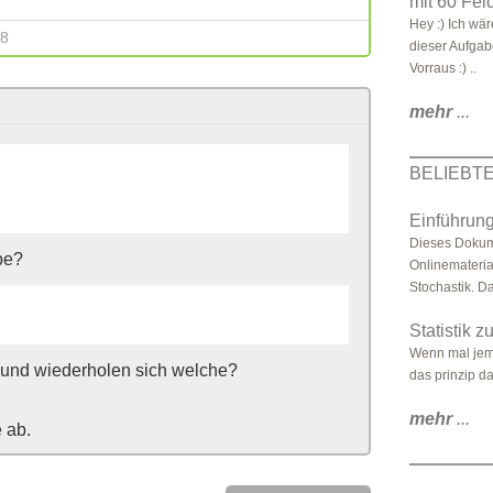
mit 60 Fel
Hey :) Ich wä
38
dieser Aufgab
Vorraus :) ..
mehr
...
BELIEBT
Einführung
Dieses Dokume
be?
Onlinemateri
Stochastik. D
Statistik 
Wenn mal jeman
 und wiederholen sich welche?
das prinzip da
mehr
...
 ab.