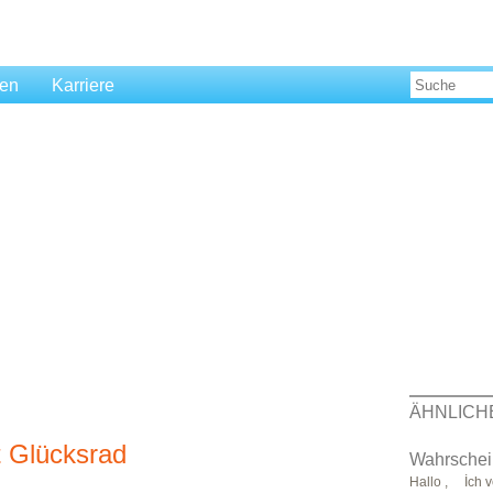
len
Karriere
ÄHNLICH
t Glücksrad
Wahrschein
Hallo , İch ve