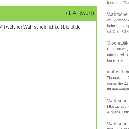
komme .. Das 
(1 Antwort)
Wahrschein
weiß jemand 
beim einmalig
Mit welcher Wahrscheinlichkeit bleibt der
sei Ω={1,2,3,4
Stochastik
Hallo, da wege
müssen wir un
bei einem ..
wahrschein
Thomas und Je
denen die Zah
für den Vorgan
Wahrschein
https://i.img
Aufgabe 2 bitt
Wahrschei