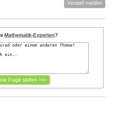
Verstoß melden
re
Mathematik-Experten
?