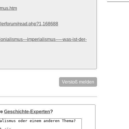
ismus.htm
uelerforum/read.php?1,168688
onialismus---imperialismus-----was-ist-der-
Verstoß melden
re
Geschichte-Experten
?