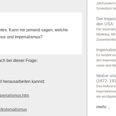
Jahrhundert i
Schließlich ist
Der Imperi
den USA
Der Imperialis
etes. Kann mir jemand sagen, welche
Weltkrieg. Mit
mus und Imperialismus?
Zusammenfass
Imperiali
Es handelt si
ch bei dieser Frage:
den Imperiali
sowie dem Begr
Motive und 
(1872- 191
ed herausarbeiten kannst:
Das Referat b
Imperialismus
mperialismus.htm
die wichtigste
mehr
...
/kolonialismus