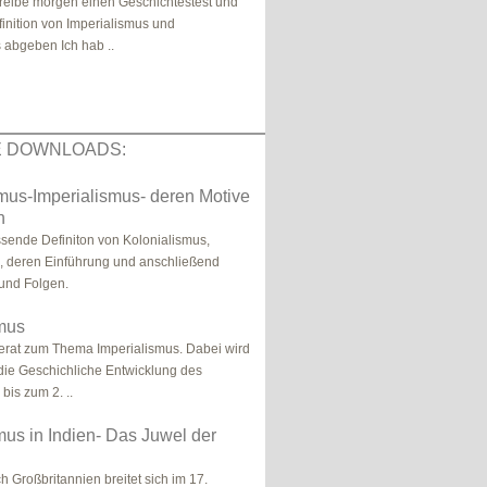
hreibe morgen einen Geschichtestest und
inition von Imperialismus und
 abgeben Ich hab ..
E DOWNLOADS:
mus-Imperialismus- deren Motive
n
ende Definiton von Kolonialismus,
, deren Einführung und anschließend
und Folgen.
smus
erat zum Thema Imperialismus. Dabei wird
 die Geschichliche Entwicklung des
bis zum 2. ..
mus in Indien- Das Juwel der
h Großbritannien breitet sich im 17.