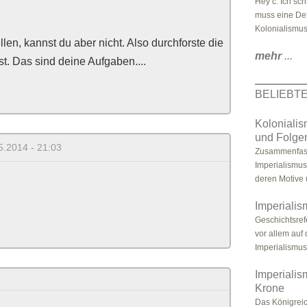
Hey c: Ich sc
muss eine Def
Kolonialismus
len, kannst du aber nicht. Also durchforste die
mehr
...
t. Das sind deine Aufgaben....
BELIEBT
Kolonialis
und Folge
5.2014 - 21:03
Zusammenfass
Imperialismus
deren Motive 
Imperiali
Geschichtsref
vor allem auf
Imperialismus 
Imperialis
Krone
Das Königreic