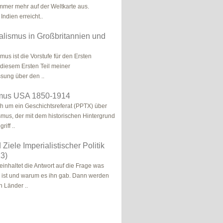
mmer mehr auf der Weltkarte aus.
 Indien erreicht..
alismus in Großbritannien und
mus ist die Vorstufe für den Ersten
 diesem Ersten Teil meiner
ung über den ..
smus USA 1850-1914
ch um ein Geschichtsreferat (PPTX) über
smus, der mit dem historischen Hintergrund
iff ..
Ziele Imperialistischer Politik
3)
einhaltet die Antwort auf die Frage was
 ist und warum es ihn gab. Dann werden
n Länder ..