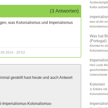
Ausbeutung(K
Kultur aufzwi
(3 Antworten)
imperialis
was ist der u
gen, was Kolonialismus und Imperialismus
kolonialismu
Was hat Br
(Portugal)
Könntet ihr mi
Kolonialismus
.05.2014 - 20:52
Imperialis
Heii Leute Mo
geschichtetes
Unterschiede 
inmal gestellt hast heute und auch Antwort
Kolonien
1) Erkläre mi
Kolonialismu
-Imperialismus-Kolonalismus-
Imperialis