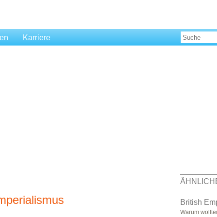
len
Karriere
ÄHNLICH
mperialismus
British Em
Warum wollten