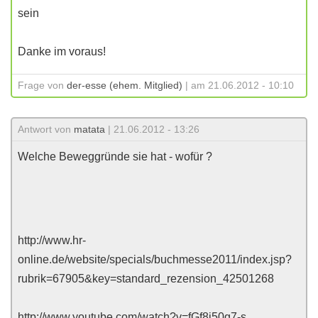
sein
Danke im voraus!
Frage von
der-esse (ehem. Mitglied)
| am 21.06.2012 - 10:10
Antwort von
matata
| 21.06.2012 - 13:26
Welche Beweggründe sie hat - wofür ?
http://www.hr-
online.de/website/specials/buchmesse2011/index.jsp?
rubrik=67905&key=standard_rezension_42501268
http://www.youtube.com/watch?v=fGf8i50g7-s