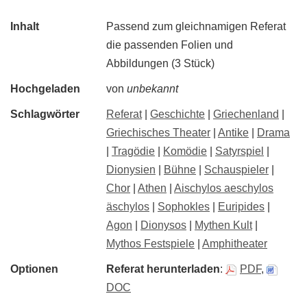
Inhalt
Passend zum gleichnamigen Referat
die passenden Folien und
Abbildungen (3 Stück)
Hochgeladen
von
unbekannt
Schlagwörter
Referat
|
Geschichte
|
Griechenland
|
Griechisches Theater
|
Antike
|
Drama
|
Tragödie
|
Komödie
|
Satyrspiel
|
Dionysien
|
Bühne
|
Schauspieler
|
Chor
|
Athen
|
Aischylos aeschylos
äschylos
|
Sophokles
|
Euripides
|
Agon
|
Dionysos
|
Mythen Kult
|
Mythos Festspiele
|
Amphitheater
Optionen
Referat herunterladen
:
PDF
,
DOC