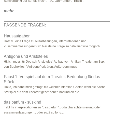
Schwerpunkt auf Bertolt Brecht. - 20. Jahrhundert - Erwin ..
mehr
...
PASSENDE FRAGEN:
Hausaufgaben
Hast du eine Frage zu Ausarbeitungen, Interpretationen und
Zusammenfassungen? Gib hier deine Frage so detailliert wie möglich..
Antigone und Aristoteles
Hi, ich muss für Deutsch Aristoteles` Aufbau vom Antiken Theater am Bsp.
von Sophokles` "Antigone" erklären. Außerdem muss ..
Faust 1- Vorspiel auf dem Theater: Bedeutung für das
Stück
Hallo, Ich habe mich gefragt, mit welcher Intention Goethe wohl die Szene
"Vorspiel auf dem Theater" geschrieben hat und ob die ..
das parfüm - süskind
habt ihr interpretationen zu "das parfüm".. oda charachterisierung oder
zusammenfassungen... oder so..? so long...