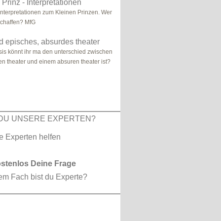
Prinz - Interpretationen
 Interpretationen zum Kleinen Prinzen. Wer
schaffen? MfG
d episches, absurdes theater
sis könnt ihr ma den unterschied zwischen
n theater und einem absuren theater ist?
DU UNSERE EXPERTEN?
ostenlos Deine Frage
em Fach bist du Experte?