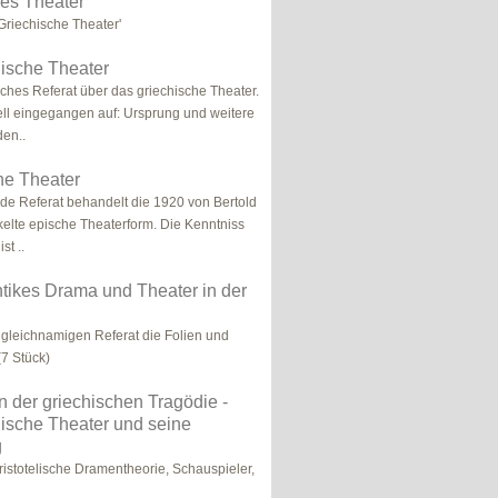
es Theater
'Griechische Theater'
ische Theater
iches Referat über das griechische Theater.
ell eingegangen auf: Ursprung und weitere
den..
he Theater
de Referat behandelt die 1920 von Bertold
kelte epische Theaterform. Die Kenntniss
st ..
ntikes Drama und Theater in der
gleichnamigen Referat die Folien und
7 Stück)
der griechischen Tragödie -
ische Theater und seine
g
ristotelische Dramentheorie, Schauspieler,