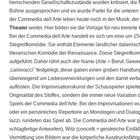
herrschenden Gesellschaftszustände wurden kritisiert, die
Bühne ausgesprochen und es wurde Partei für die unteren Sc
der Commedia dell'Arte leben heute noch in der Musik, der
Theater
weiter. Hier bilden sie die Vorlage für neu kreierte
Bei der Commedia dell'Arte handelt es sich um eine um 15
Stegreifkomödie. Sie enthält Elemente ländlicher italienis
literarischen Komödie der Renaissance. Diese Stegreifko
aufgeführt. Daher rührt auch der Name (Arte = Beruf, Gewer
,canovacci" festgelegt, diese gaben einen groben Handlung
überwiegend um Liebesverwicklungen und den damit verbun
auflösten. Die Improvisationskunst der Schauspieler spielte
Originalität des Stoffes, sondern die immer neue Variation 
Spiels der Commedia dell'Arte. Bei den Improvisationen wu
oder ein persönliches Repertoire an Monologen und Dialo
lazzi, rundeten das Spiel ab. Die Commedia dell'Arte war ge
schlagfertige Antworten), Witz (concetti = geistreiche Einfä
Vermittlung von Bildern war die körperliche Ausdrucksfähig