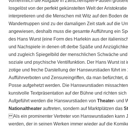
vornehmlich die Aufgabe in Zwischenspiel-Pausen größer
losgelöst von der perfekt gekünstelten Welt der Aristokratie
interpretieren und die Menschen mit Witz auf den Boden d
Wandertruppen sind zu der damaligen Zeit stark auf die 
angewiesen, deshalb muss die gesamte Aufführung ein Spek
des Hans Wurst (eine Form des Harlekin aus der italienis
und Nachspiele in denen oft derbe Späße und Anzüglichkei
und zugleich Spiegelbild der menschlichen Schwäche und F
soziale und psychische Ventilfunktion. Der Hans Wurst ist
zotige und freche Darstellung der Hanswurstiaden führt im 
Aufführverboten und Zensureingriffen, da man befürchtet, 
Posse aufgehetzt werden. Die Hanswurstiaden missachten 
kunstvolle Textpräsentation auf der Bühne und richten si
Aufgeführt werden die Hanswurstiaden von
Theater-
und W
Nationaltheater
auftreten, sondern auf Marktplätzen das
St
Als ein prominenter Vertreter von Hanswurstiaden kann
werden, der in seinen Werken immer wieder auf die Komike