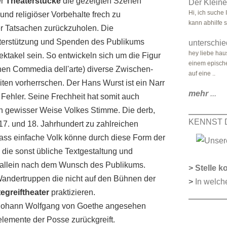
er
Theaterstücke
die gezeigten Szenen
Der Kleine 
Hi, ich suche
 und religiöser Vorbehalte frech zu
kann abhilfe 
er Tatsachen zurückzuholen. Die
Unterstützung und Spenden des Publikums
unterschie
hey liebe hau
takel sein. So entwickeln sich um die Figur
einem epische
chen Commedia dell'arte) diverse Zwischen-
auf eine ..
ten vorherrschen. Der Hans Wurst ist ein Narr
mehr
...
ehler. Seine Frechheit hat somit auch
 in gewisser Weise Volkes Stimme. Die derb,
KENNST 
17. und 18. Jahrhundert zu zahlreichen
dass einfache Volk könne durch diese Form der
die sonst übliche Textgestaltung und
ch allein nach dem Wunsch des Publikums.
>
Stelle k
andertruppen die nicht auf den Bühnen der
>
In welch
egreiftheater
praktizieren.
 Johann Wolfgang von Goethe angesehen
lemente der Posse zurückgreift.