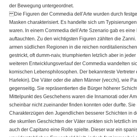
der Bewegung untergeordnet.
Die Figuren der Commedia dell'Arte wurden durch festge
Masken charakterisiert. Es handelte sich um Typisierungen
waren. In einem Commedia dell'Arte Szenario gab es eine 
auftauchten. Zu den wichtigsten Figuren zählten die Zanni.
armen südlichen Regionen in die reichen norditalienisch
gestrickt, oft dumm-naiv, triumphierten letzlich aber in jed
weiteren Entwicklungsverlauf der Commedia wandelten sich
komischen Lebensphilosophen. Der bekannteste Vertreter d
Harlekin). Die Väter oder die alten Männer (vecchi), wie P
gegenseitig. Sie repräsentierten die Bürger höherer Schich
Mittelpunkt des Geschehens waren die Innamorati oder Amor
scheinbar nicht zueinander finden konnten oder durfte. Sie
Charakterzügen den Jugendlichen besserer Schichten in der
die skurrilen Geschichten der Väter rankten sich letztlich 
auch der Capitano eine Rolle spielte. Dieser war ein spani