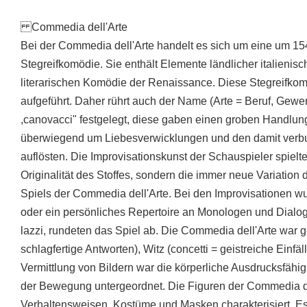
Commedia dell'Arte
Bei der Commedia dell'Arte handelt es sich um eine um 15
Stegreifkomödie. Sie enthält Elemente ländlicher italienis
literarischen Komödie der Renaissance. Diese Stegreifko
aufgeführt. Daher rührt auch der Name (Arte = Beruf, Gewer
,canovacci" festgelegt, diese gaben einen groben Handlung
überwiegend um Liebesverwicklungen und den damit verbun
auflösten. Die Improvisationskunst der Schauspieler spielte
Originalität des Stoffes, sondern die immer neue Variation 
Spiels der Commedia dell'Arte. Bei den Improvisationen wu
oder ein persönliches Repertoire an Monologen und Dialo
lazzi, rundeten das Spiel ab. Die Commedia dell'Arte war ge
schlagfertige Antworten), Witz (concetti = geistreiche Einfä
Vermittlung von Bildern war die körperliche Ausdrucksfähig
der Bewegung untergeordnet. Die Figuren der Commedia de
Verhaltensweisen, Kostüme und Masken charakterisiert. Es