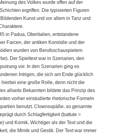
 Meinung des Volkes wurde offen auf der
hichten ergriffen. Die typisierten Figuren
 Bildenden Kunst und vor allem in Tanz und
 Charaktere.
45 in Padua, Oberitalien, entstandene
cher Farcen, der antiken Komödie und der
mödien wurden von Berufsschauspielern
be). Der Spieltext war in Szenarien, den
sstrang vor. In den Szenarien ging es
denen Intrigen, die sich am Ende glücklich
 hierbei eine große Rolle, denn nicht die
des allseits Bekannten bildete das Prinzip des
rden vorher einstudierte rhetorische Formeln
gpartien benutzt. Clownsspäße, so genannte
prägt durch Schlagfertigkeit (battute =
lle) und Komik. Wichtiger als der Text und die
keit, die Mimik und Gestik. Der Text war immer