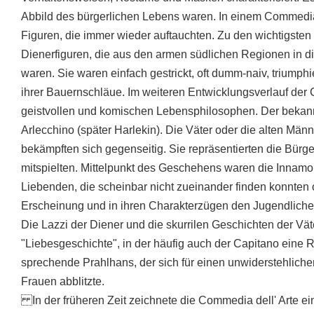
Abbild des bürgerlichen Lebens waren. In einem Commedia
Figuren, die immer wieder auftauchten. Zu den wichtigsten
Dienerfiguren, die aus den armen südlichen Regionen in d
waren. Sie waren einfach gestrickt, oft dumm-naiv, triumphie
ihrer Bauernschläue. Im weiteren Entwicklungsverlauf der
geistvollen und komischen Lebensphilosophen. Der bekannt
Arlecchino (später Harlekin). Die Väter oder die alten Männ
bekämpften sich gegenseitig. Sie repräsentierten die Bürg
mitspielten. Mittelpunkt des Geschehens waren die Innamora
Liebenden, die scheinbar nicht zueinander finden konnten o
Erscheinung und in ihren Charakterzügen den Jugendlichen 
Die Lazzi der Diener und die skurrilen Geschichten der Väte
"Liebesgeschichte", in der häufig auch der Capitano eine R
sprechende Prahlhans, der sich für einen unwiderstehlichen
Frauen abblitzte.
In der früheren Zeit zeichnete die Commedia dell' Arte ei