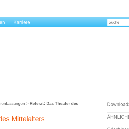
len
Karriere
mmenfassungen
>
Referat: Das Theater des
Download
ÄHNLICH
es Mittelalters