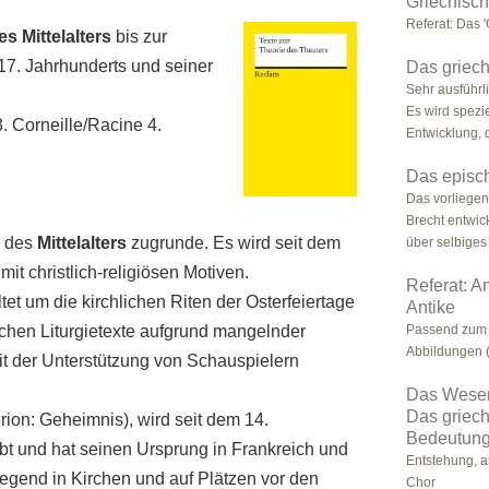
Griechisch
Referat: Das 
s Mittelalters
bis zur
17. Jahrhunderts und seiner
Das griech
Sehr ausführl
Es wird spezi
. Corneille/Racine 4.
Entwicklung, 
Das episc
Das vorliegen
Brecht entwic
n des
Mittelalters
zugrunde. Es wird seit dem
über selbiges i
mit christlich-religiösen Motiven.
Referat: A
et um die kirchlichen Riten der Osterfeiertage
Antike
chen Liturgietexte aufgrund mangelnder
Passend zum 
Abbildungen (
it der Unterstützung von Schauspielern
Das Wesen 
Das griech
erion: Geheimnis), wird seit dem 14.
Bedeutun
bt und hat seinen Ursprung in Frankreich und
Entstehung, a
iegend in Kirchen und auf Plätzen vor den
Chor