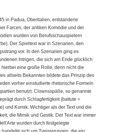
45 in Padua, Oberitalien, entstandene
cher Farcen, der antiken Komödie und der
mödien wurden von Berufsschauspielern
be). Der Spieltext war in Szenarien, den
sstrang vor. In den Szenarien ging es
denen Intrigen, die sich am Ende glücklich
 hierbei eine große Rolle, denn nicht die
des allseits Bekannten bildete das Prinzip des
rden vorher einstudierte rhetorische Formeln
gpartien benutzt. Clownsspäße, so genannte
prägt durch Schlagfertigkeit (battute =
lle) und Komik. Wichtiger als der Text und die
keit, die Mimik und Gestik. Der Text war immer
ll'Arte wurden durch festgelegte
 handelte sich um Typisierungen, die ein