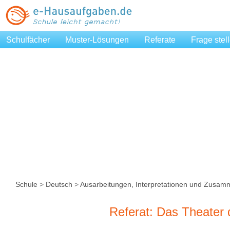
Schulfächer
Muster-Lösungen
Referate
Frage stel
Schule
>
Deutsch
>
Ausarbeitungen, Interpretationen und Zusa
Mittelalters
Referat: Das Theater d