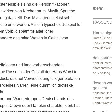
terienspiels sind die Personifikationen
mehr
...
enwirken von Kirchenraum, Musik, Sprache
g darstellt. Das Mysterienspiel ist sehr
PASSEND
rche unterworfen. Als ein typisches Beispiel für
m Vorbild spätmittelalterlicher
Hausaufg
 andere abstrakte Wesen in Gestalt von
Hast du eine 
und Zusammen
detailliert wie
das parfüm
habt ihr inter
religiösen und lang vorherrschenden
charachteris
ine Posse mit der Gestalt des Hans Wurst in
so..? so long..
tück, das auf Verwechslung, ulkigen Zufällen
Joseph von
erk eines Narren, eine dümmlich groteske
gesucht
kt.
hallo habt ih
Fremde, Die z
er-
und Wandertruppen Deutschlands des
Fahrt? Wäre e
sper, Clown oder Harlekin charakterisiert, hat