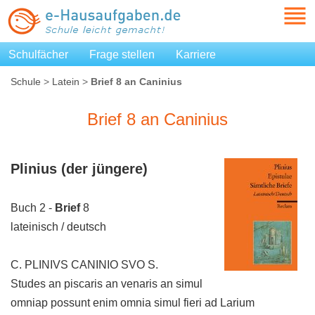
Schulfächer
Frage stellen
Karriere
Schule
>
Latein
>
Brief 8 an Caninius
Brief 8 an Caninius
Plinius (der jüngere)
Buch 2 -
Brief
8
lateinisch / deutsch
C. PLINIVS CANINIO SVO S.
Studes an piscaris an venaris an simul
omniap possunt enim omnia simul fieri ad Larium