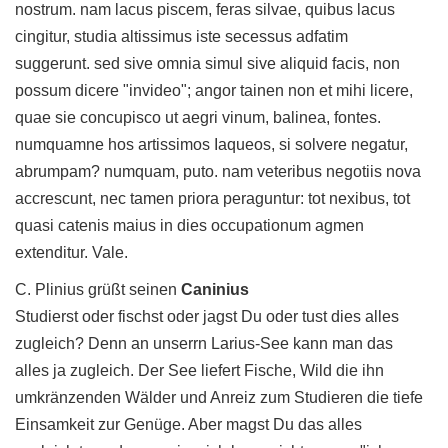
nostrum. nam lacus piscem, feras silvae, quibus lacus
cingitur, studia altissimus iste secessus adfatim
suggerunt. sed sive omnia simul sive aliquid facis, non
possum dicere "invideo"; angor tainen non et mihi licere,
quae sie concupisco ut aegri vinum, balinea, fontes.
numquamne hos artissimos Iaqueos, si solvere negatur,
abrumpam? numquam, puto. nam veteribus negotiis nova
accrescunt, nec tamen priora peraguntur: tot nexibus, tot
quasi catenis maius in dies occupationum agmen
extenditur. Vale.
C. Plinius grüßt seinen
Caninius
Studierst oder fischst oder jagst Du oder tust dies alles
zugleich? Denn an unserrn Larius-See kann man das
alles ja zugleich. Der See liefert Fische, Wild die ihn
umkränzenden Wälder und Anreiz zum Studieren die tiefe
Einsamkeit zur Genüge. Aber magst Du das alles