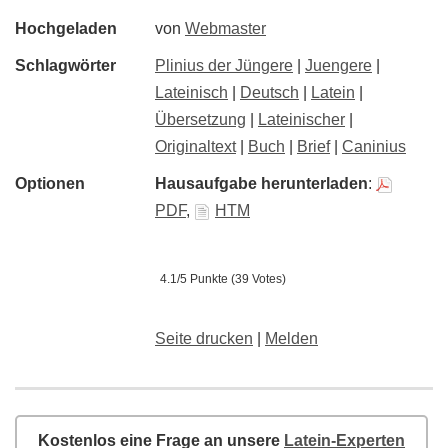
Hochgeladen
von
Webmaster
Schlagwörter
Plinius der Jüngere
|
Juengere
|
Lateinisch
|
Deutsch
|
Latein
|
Übersetzung
|
Lateinischer
|
Originaltext
|
Buch
|
Brief
|
Caninius
Optionen
Hausaufgabe herunterladen
:
PDF
,
HTM
4.1/5 Punkte (39 Votes)
Seite drucken
|
Melden
Kostenlos eine Frage an unsere
Latein-Experten