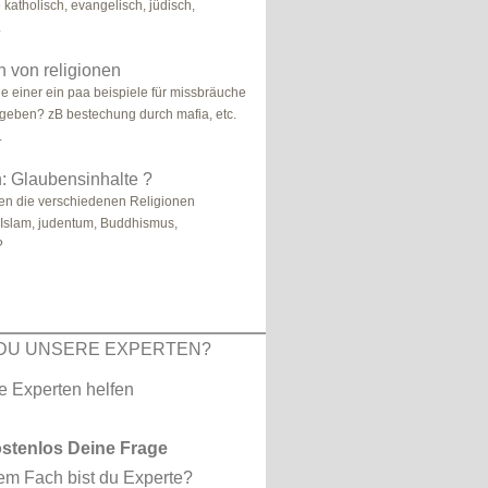
 katholisch, evangelisch, jüdisch,
.
 von religionen
e einer ein paa beispiele für missbräuche
 geben? zB bestechung durch mafia, etc.
.
: Glaubensinhalte ?
en die verschiedenen Religionen
 Islam, judentum, Buddhismus,
?
DU UNSERE EXPERTEN?
ostenlos Deine Frage
em Fach bist du Experte?