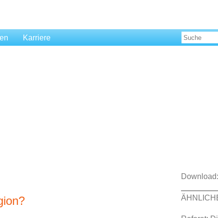
len
Karriere
Download
ÄHNLICH
gion?