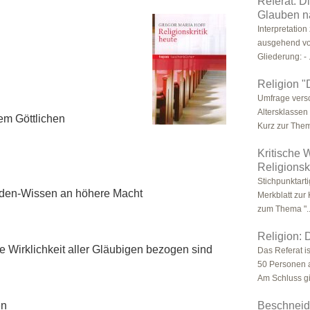
Referat: D
Glauben n
Interpretatio
ausgehend von
Gliederung: - .
Religion 
Umfrage vers
Altersklassen
em Göttlichen
Kurz zur Them
Kritische 
Religionskr
Stichpunktart
bunden-Wissen an höhere Macht
Merkblatt zur
zum Thema ".
Religion:
ve Wirklichkeit aller Gläubigen bezogen sind
Das Referat i
50 Personen a
Am Schluss gib
en
Beschneidu