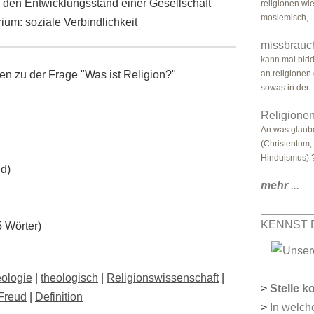
 den Entwicklungsstand einer Gesellschaft
religionen wie
moslemisch, .
rium: soziale Verbindlichkeit
missbrauch
kann mal bidd
onen zu der Frage "Was ist Religion?"
an religionen
sowas in der .
Religionen
An was glaub
(Christentum,
Hinduismus) 
ud)
mehr
...
KENNST 
5 Wörter)
ologie
|
theologisch
|
Religionswissenschaft
|
>
Stelle k
Freud
|
Definition
>
In welch