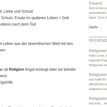
Frauen)
Dies ist das 
t, Liebe und Schutz
vorhandenen 
t Schutz; Ersatz im späteren Leben = Gott
Islam", Fach: 
s Lebens nach dem Tod
mehr
...
PASSEND
 Leben aus der überirdischen Welt mit den
hen
Religione
Hallo Leute, 
folgende Frag
Religionen mit
age ob
Religion
Angst erzeugt oder sie behebt
Religionen
bens
was haltet ihr
ngshilfe
öffentlichen 
religionen nur
Religione
hey leutz ... 