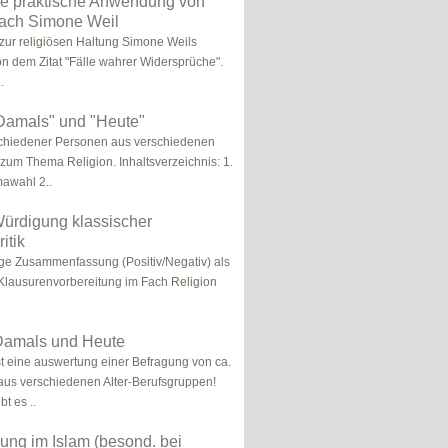
ie praktische Anwendung von
ach Simone Weil
n zur religiösen Haltung Simone Weils
 dem Zitat "Fälle wahrer Widersprüche".
.
"Damals" und "Heute"
chiedener Personen aus verschiedenen
 zum Thema Religion. Inhaltsverzeichnis: 1.
awahl 2..
Würdigung klassischer
itik
ige Zusammenfassung (Positiv/Negativ) als
 Klausurenvorbereitung im Fach Religion
.
 Damals und Heute
st eine auswertung einer Befragung von ca.
us verschiedenen Alter-Berufsgruppen!
t es ..
ng im Islam (besond. bei