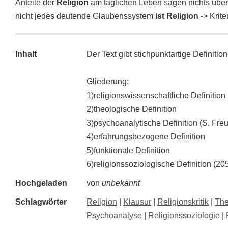
Anteile der
Religion
am täglichen Leben sagen nichts über
nicht jedes deutende Glaubenssystem
ist Religion
-> Krite
Inhalt
Der Text gibt stichpunktartige Definiti
Gliederung:
1)religionswissenschaftliche Definition
2)theologische Definition
3)psychoanalytische Definition (S. Fre
4)erfahrungsbezogene Definition
5)funktionale Definition
6)religionssoziologische Definition (20
Hochgeladen
von
unbekannt
Schlagwörter
Religion
|
Klausur
|
Religionskritik
|
The
Psychoanalyse
|
Religionssoziologie
|