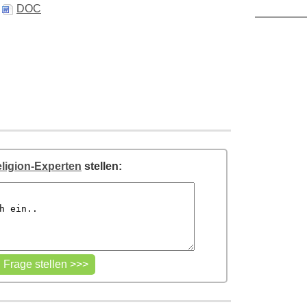
,
DOC
ligion-Experten
stellen: