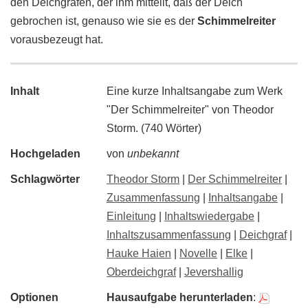
den Deichgrafen, der ihm mitteilt, daß der Deich
gebrochen ist, genauso wie sie es der
Schimmelreiter
vorausbezeugt hat.
Inhalt
Eine kurze Inhaltsangabe zum Werk
"Der Schimmelreiter" von Theodor
Storm. (740 Wörter)
Hochgeladen
von
unbekannt
Schlagwörter
Theodor Storm
|
Der Schimmelreiter
|
Zusammenfassung
|
Inhaltsangabe
|
Einleitung
|
Inhaltswiedergabe
|
Inhaltszusammenfassung
|
Deichgraf
|
Hauke Haien
|
Novelle
|
Elke
|
Oberdeichgraf
|
Jevershallig
Optionen
Hausaufgabe herunterladen
: