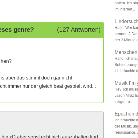
halten. Ich b
im Internet ..
Liedersuch
Hallo! Wer kan
eses genre?
(127 Antworten)
nennen ? Das 
der 3.Minute a
Menschen 
Hallo, Ich ma
tehen?
Behinderungen
Ich bräuchte d
 is aber das stimmt doch gar nicht
Musik I´m 
cht immer nur der gleich beat gespielt wird...
Hey! Ich muss
Jason Mraz ha
stil/genre ..
Epochen d
Ich bräuchte 
der Musik, und
renaissance, .
 bin xD aber sonst echt nich auszuhalten find