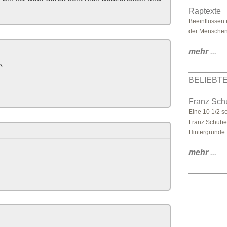
Raptexte
Beeinflussen 
der Menschen
mehr
...
^
BELIEBT
Franz Sch
Eine 10 1/2 s
Franz Schubert
Hintergründe .
mehr
...