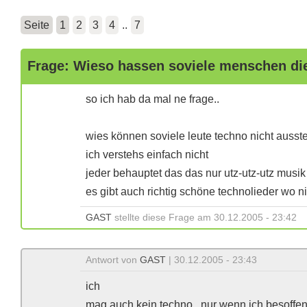
Seite
1
2
3
4
..
7
Frage: Wieso hassen soviele menschen di
so ich hab da mal ne frage..
wies können soviele leute techno nicht auss
ich verstehs einfach nicht
jeder behauptet das das nur utz-utz-utz musik
es gibt auch richtig schöne technolieder wo ni
GAST
stellte diese Frage am 30.12.2005 - 23:42
Antwort von
GAST
| 30.12.2005 - 23:43
ich
mag auch kein techno...nur wenn ich besoffen