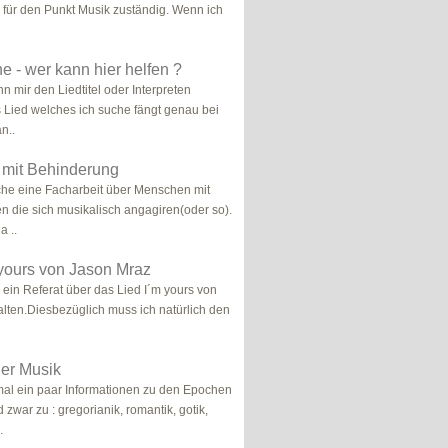
in für den Punkt Musik zuständig. Wenn ich
e - wer kann hier helfen ?
n mir den Liedtitel oder Interpreten
Lied welches ich suche fängt genau bei
n..
mit Behinderung
che eine Facharbeit über Menschen mit
 die sich musikalisch angagiren(oder so).
a ..
yours von Jason Mraz
 ein Referat über das Lied I´m yours von
lten.Diesbezüglich muss ich natürlich den
er Musik
mal ein paar Informationen zu den Epochen
 zwar zu : gregorianik, romantik, gotik,
.