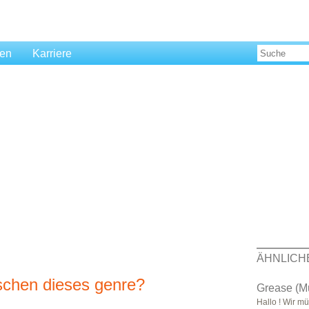
len
Karriere
ÄHNLICH
schen dieses genre?
Grease (Mu
Hallo ! Wir m