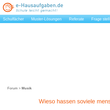
Schulfächer
Muster-Lösungen
Referate
Frage stel
Forum
>
Musik
Wieso hassen soviele men