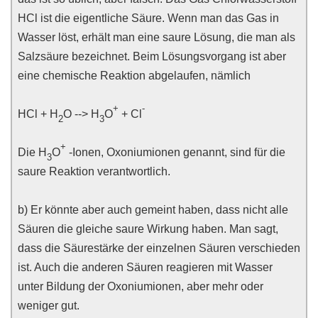
HCl ist die eigentliche Säure. Wenn man das Gas in
Wasser löst, erhält man eine saure Lösung, die man als
Salzsäure bezeichnet. Beim Lösungsvorgang ist aber
eine chemische Reaktion abgelaufen, nämlich
+
-
HCl + H
O --> H
O
+ Cl
2
3
+
Die H
O
-Ionen, Oxoniumionen genannt, sind für die
3
saure Reaktion verantwortlich.
b) Er könnte aber auch gemeint haben, dass nicht alle
Säuren die gleiche saure Wirkung haben. Man sagt,
dass die Säurestärke der einzelnen Säuren verschieden
ist. Auch die anderen Säuren reagieren mit Wasser
unter Bildung der Oxoniumionen, aber mehr oder
weniger gut.