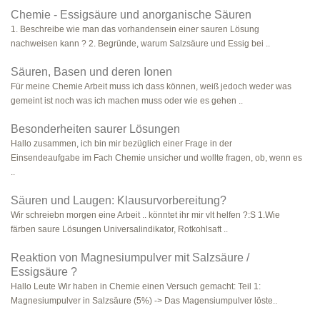
Chemie - Essigsäure und anorganische Säuren
1. Beschreibe wie man das vorhandensein einer sauren Lösung
nachweisen kann ? 2. Begründe, warum Salzsäure und Essig bei ..
Säuren, Basen und deren Ionen
Für meine Chemie Arbeit muss ich dass können, weiß jedoch weder was
gemeint ist noch was ich machen muss oder wie es gehen ..
Besonderheiten saurer Lösungen
Hallo zusammen, ich bin mir bezüglich einer Frage in der
Einsendeaufgabe im Fach Chemie unsicher und wollte fragen, ob, wenn es
..
Säuren und Laugen: Klausurvorbereitung?
Wir schreiebn morgen eine Arbeit .. könntet ihr mir vlt helfen ?:S 1.Wie
färben saure Lösungen Universalindikator, Rotkohlsaft ..
Reaktion von Magnesiumpulver mit Salzsäure /
Essigsäure ?
Hallo Leute Wir haben in Chemie einen Versuch gemacht: Teil 1:
Magnesiumpulver in Salzsäure (5%) -> Das Magensiumpulver löste..