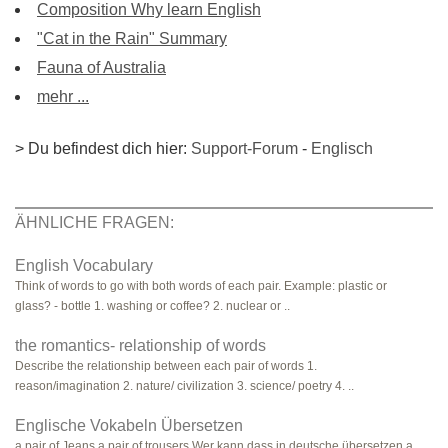
Composition Why learn English
"Cat in the Rain" Summary
Fauna of Australia
mehr ...
> Du befindest dich hier:
Support-Forum
-
Englisch
ÄHNLICHE FRAGEN:
English Vocabulary
Think of words to go with both words of each pair. Example: plastic or
glass? - bottle 1. washing or coffee? 2. nuclear or ..
the romantics- relationship of words
Describe the relationship between each pair of words 1.
reason/imagination 2. nature/ civilization 3. science/ poetry 4. ..
Englische Vokabeln Übersetzen
a pair of Jeans a pair of trousers Wer kann dass in deutsche übersetzen a