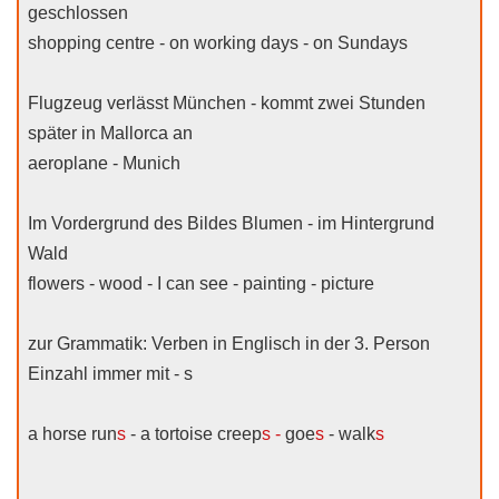
geschlossen
shopping centre - on working days - on Sundays
Flugzeug verlässt München - kommt zwei Stunden
später in Mallorca an
aeroplane - Munich
Im Vordergrund des Bildes Blumen - im Hintergrund
Wald
flowers - wood - I can see - painting - picture
zur Grammatik: Verben in Englisch in der 3. Person
Einzahl immer mit - s
a horse run
s
- a tortoise creep
s -
goe
s
- walk
s