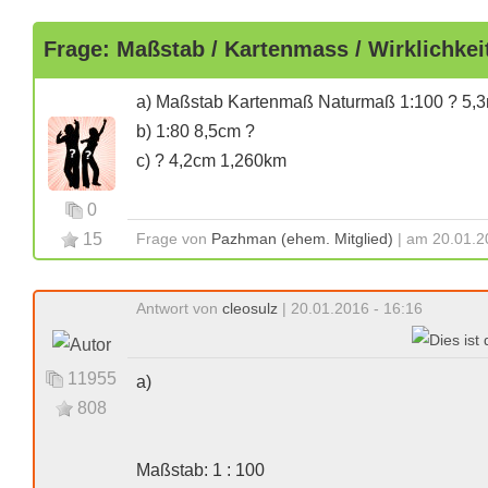
Frage: Maßstab / Kartenmass / Wirklichke
a) Maßstab Kartenmaß Naturmaß 1:100 ? 5,
b) 1:80 8,5cm ?
c) ? 4,2cm 1,260km
0
15
Frage von
Pazhman (ehem. Mitglied)
| am 20.01.2
Antwort von
cleosulz
| 20.01.2016 - 16:16
11955
a)
808
Maßstab: 1 : 100