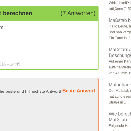
Wirklichkeit?
b)6,3mm (1:50 
it berechnen
(7 Antworten)
Maßstab b
Hallo Leute, 
3m
und hab verg
Ein Turm ist 2
Maßstab: 
Böschungs
Auf einer Kar
016 - 14:45
aufeinanderf
von 4,0 mm. B
Mathehau
Beste Antwort
Der Maßstab e
hat auf diese
Straße in ..
Wie berech
Maßstab
Folgende Hau