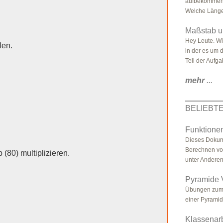
aufbekommen: 
Welche Länge 
Maßstab u
Hey Leute. W
len.
in der es um 
Teil der Aufga
mehr
...
BELIEBT
Funktione
Dieses Dokum
Berechnen von
80) multiplizieren.
unter Anderen
Pyramide 
Übungen zum 
einer Pyrami
Klassenarb