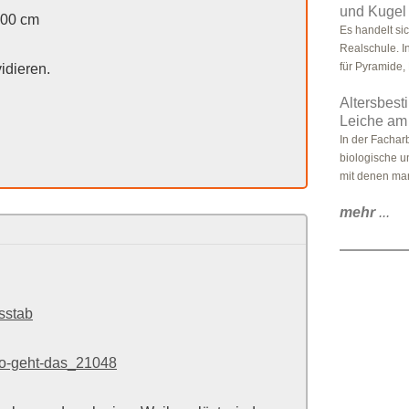
und Kugel
000 cm
Es handelt si
Realschule. I
für Pyramide, 
idieren.
Altersbest
Leiche am 
In der Fachar
biologische u
mit denen man
mehr
...
sstab
so-geht-das_21048