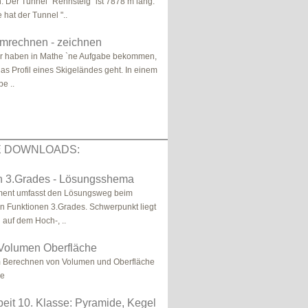
Der Tunnel "Rennsteig" ist 7878 m lang.
hat der Tunnel "..
mrechnen - zeichnen
ir haben in Mathe `ne Aufgabe bekommen,
das Profil eines Skigeländes geht. In einem
be ..
E DOWNLOADS:
n 3.Grades - Lösungsshema
ent umfasst den Lösungsweg beim
 Funktionen 3.Grades. Schwerpunkt liegt
 auf dem Hoch-, ..
Volumen Oberfläche
Berechnen von Volumen und Oberfläche
de
eit 10. Klasse: Pyramide, Kegel