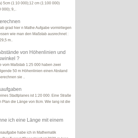
 a) 5cm (1:10 000);12 cm (1:100 000)
000); 9,..
erechnen
hab grad hier n Mathe Aufgabe vormirliegen
essen wie man den Maßstab ausrechnet :
29,5 m..
Abstände von Höhenlinien und
winkel ?
te vom Maßstab 1:25 000 haben zwei
olgende 50 m Höhenlinien einen Abstand
erechnen sie ..
saufgaben
ines Stadtplanes ist 1:20 000. Eine Straße
m Plan die Länge von 8cm. Wie lang ist die
ne ich eine Länge mit einem
saufgabe habe ich in Mathematik