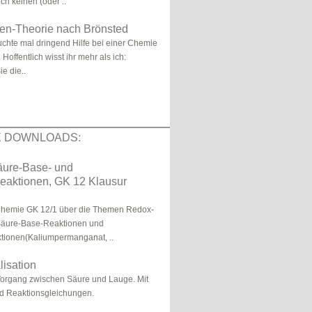
ich keinen (oder ..
en-Theorie nach Brönsted
äuchte mal dringend Hilfe bei einer Chemie
offentlich wisst ihr mehr als ich:
e die..
E DOWNLOADS:
äure-Base- und
eaktionen, GK 12 Klausur
Chemie GK 12/1 über die Themen Redox-
Säure-Base-Reaktionen und
tionen(Kaliumpermanganat, ..
lisation
organg zwischen Säure und Lauge. Mit
nd Reaktionsgleichungen.