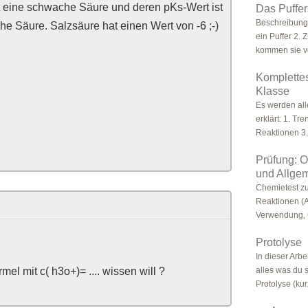
st eine schwache Säure und deren pKs-Wert ist
Das Puffe
Beschreibung 
he Säure. Salzsäure hat einen Wert von -6 ;-)
ein Puffer 2.
kommen sie vo
Komplette
Klasse
Es werden all
erklärt: 1. T
Reaktionen 3. 
Prüfung: 
und Allge
Chemietest z
Reaktionen (Ad
Verwendung, C
Protolyse
In dieser Arb
el mit c( h3o+)= .... wissen will ?
alles was du 
Protolyse (ku