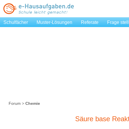
Schulfächer
Muster-Lösungen
Referate
Frage stel
Forum
>
Chemie
Säure base Reakt