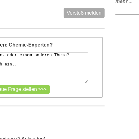
mehr
...
Verstoß melden
sere
Chemie-Experten
?
reitung
(2 Antworten)