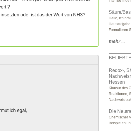
Internet finde 
ert ?
Säure/Bas
insetzten oder ist das der Wert von NH3?
Hallo, ich br
Hausaufgabe. H
Formulieren Si
mehr
...
BELIEBT
Redox-, S
Nachweisr
Hessen
Klausur des 
Reaktionen, 
Nachweisreak
rmutlich egal,
Die Neutra
Chemischer V
Beispielen u