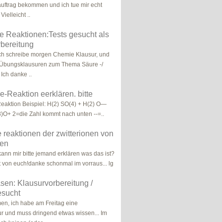
auftrag bekommen und ich tue mir echt
Vielleicht ..
 Reaktionen:Tests gesucht als
bereitung
Ich schreibe morgen Chemie Klausur, und
 Übungsklausuren zum Thema Säure -/
Ich danke ..
-Reaktion eerklären. bitte
eaktion Beispiel: H(2) SO(4) + H(2) O—
)O+ 2=die Zahl kommt nach unten --=..
 reaktionen der zwitterionen von
ren
kann mir bitte jemand erklären was das ist?
t von euch!danke schonmal im vorraus... lg
en: Klausurvorbereitung /
esucht
n, ich habe am Freitag eine
 und muss dringend etwas wissen... Im