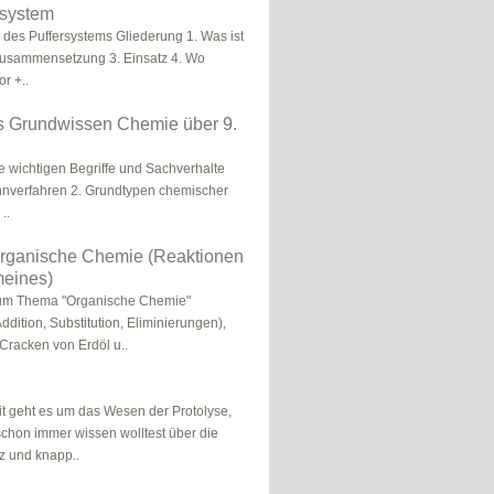
rsystem
des Puffersystems Gliederung 1. Was ist
 Zusammensetzung 3. Einsatz 4. Wo
r +..
s Grundwissen Chemie über 9.
e wichtigen Begriffe und Sachverhalte
rennverfahren 2. Grundtypen chemischer
..
Organische Chemie (Reaktionen
meines)
um Thema "Organische Chemie"
dition, Substitution, Eliminierungen),
racken von Erdöl u..
eit geht es um das Wesen der Protolyse,
schon immer wissen wolltest über die
rz und knapp..