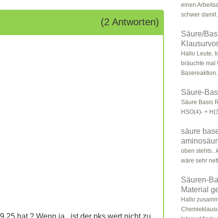
einen Arbeits
schwer damit. 
(2 Antworten)
Säure/Base
Klausurvor
Hallo Leute, 
bräuchte mal
Basereaktion. 
Säure-Base
Säure Basis R
HSO(4)- + H(3
säure base
aminosäu
oben stehts...
wäre sehr net
Säuren-Bas
Material g
Hallo zusamme
Chemieklausur
.25 hat ? Wenn ja , ist der pks wert nicht zu