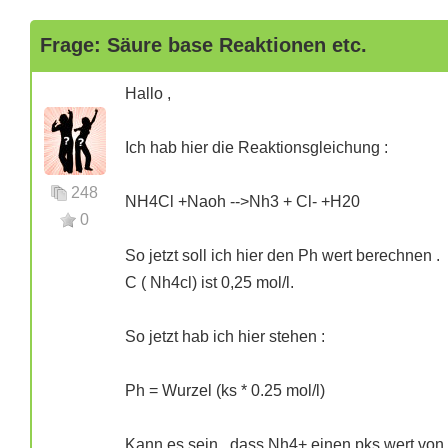
Frage: Säure base Reaktionen etc.
Hallo ,
Ich hab hier die Reaktionsgleichung :
248
NH4Cl +Naoh -->Nh3 + Cl- +H20
0
So jetzt soll ich hier den Ph wert berechnen .
C ( Nh4cl) ist 0,25 mol/l.
So jetzt hab ich hier stehen :
Ph = Wurzel (ks * 0.25 mol/l)
Kann es sein , dass Nh4+ einen pks wert von 9