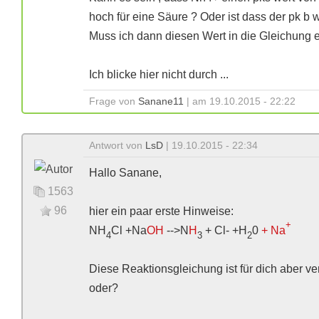
hoch für eine Säure ? Oder ist dass der pk b w
Muss ich dann diesen Wert in die Gleichung e
Ich blicke hier nicht durch ...
Frage von
Sanane11
| am 19.10.2015 - 22:22
Antwort von
LsD
| 19.10.2015 - 22:34
Hallo Sanane,
1563
96
hier ein paar erste Hinweise:
+
NH
Cl +Na
O
H
-->N
H
+ Cl- +H
0
+ Na
4
3
2
Diese Reaktionsgleichung ist für dich aber ve
oder?