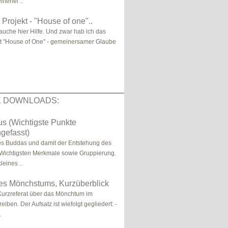
nerlei ..
 Projekt - "House of one"..
auche hier Hilfe. Und zwar hab ich das
t "House of One" - gemeinersamer Glaube
E DOWNLOADS:
s (Wichtigste Punkte
efasst)
es Buddas und damit der Entstehung des
Wichtigsten Merkmale sowie Gruppierung.
leines ..
es Mönchstums, Kurzüberblick
n Kurzreferat über das Mönchtum im
reiben. Der Aufsatz ist wiefolgt gegliedert: -
.