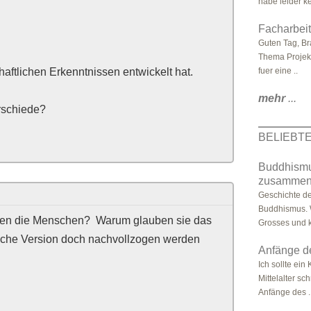
habe leider kei
Facharbeit
Guten Tag, Br
Thema Projek
ftlichen Erkenntnissen entwickelt hat.
fuer eine ..
mehr
...
rschiede?
BELIEBT
Buddhismu
zusammeng
Geschichte d
Buddhismus. 
uben die Menschen? Warum glauben sie das
Grosses und k
liche Version doch nachvollzogen werden
Anfänge d
Ich sollte ei
Mittelalter sch
Anfänge des .