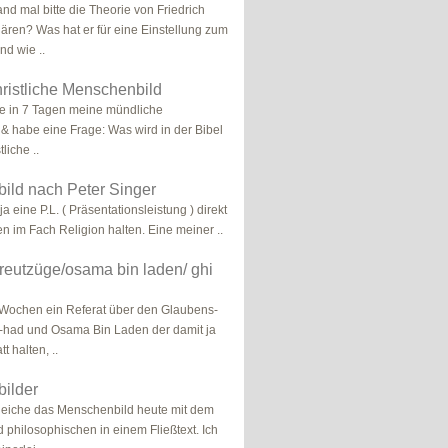
nd mal bitte die Theorie von Friedrich
lären? Was hat er für eine Einstellung zum
nd wie ..
hristliche Menschenbild
be in 7 Tagen meine mündliche
 & habe eine Frage: Was wird in der Bibel
liche ..
ild nach Peter Singer
 ja eine P.L. ( Präsentationsleistung ) direkt
en im Fach Religion halten. Eine meiner ..
reutzüge/osama bin laden/ ghi
 Wochen ein Referat über den Glaubens-
-had und Osama Bin Laden der damit ja
tt halten, ..
ilder
leiche das Menschenbild heute mit dem
d philosophischen in einem Fließtext. Ich