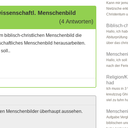
Kann mir jema
Nietzsche erk
issenschaftl. Menschenbild
Christentum u
(4 Antworten)
Biblisch-c
Hallo, ich ha
 biblisch-christlichen Menschenbild die
Abiturprüfung
chaftliches Menschenbild herausarbeiten.
über das christ
oll..
Menschenb
Hallo, ich soll
nach der Feri
Religion/K
had
Ich muss in 3
kreutzzug Ghi
viel zu tuhn ha
den Menschenbilder überhaupt aussehen.
Menschenb
Aufgabe:Verg
biblischen un