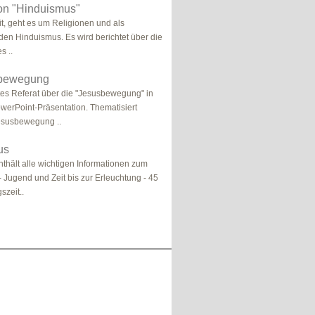
on "Hinduismus"
it, geht es um Religionen und als
en Hinduismus. Es wird berichtet über die
s ..
sbewegung
es Referat über die "Jesusbewegung" in
werPoint-Präsentation. Thematisiert
esusbewegung ..
us
nthält alle wichtigen Informationen zum
 Jugend und Zeit bis zur Erleuchtung - 45
szeit..