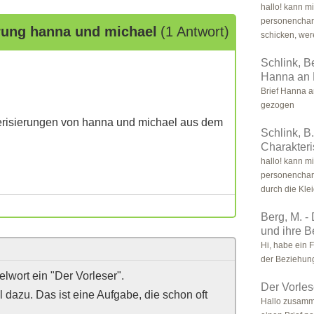
hallo! kann mi
personenchar
erung hanna und michael
(1 Antwort)
schicken, wer
Schlink, B
Hanna an 
Brief Hanna 
gezogen
erisierungen von hanna und michael aus dem
Schlink, B.
Charakter
hallo! kann mi
personenchar
durch die Kle
Berg, M. -
und ihre 
Hi, habe ein
der Beziehun
lwort ein "Der Vorleser".
Der Vorles
 dazu. Das ist eine Aufgabe, die schon oft
Hallo zusamm