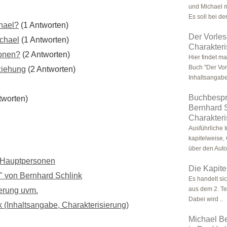
und Michael mi
Es soll bei der
chael?
(1 Antworten)
Der Vorles
ichael
(1 Antworten)
Charakteri
sonen?
(2 Antworten)
Hier findet ma
Buch "Der Vor
ziehung
(2 Antworten)
Inhaltsangabe
Buchbespre
tworten)
Bernhard S
Charakteri
Ausführliche 
kapitelweise,
über den Auto
r Hauptpersonen
Die Kapite
" von Bernhard Schlink
Es handelt si
aus dem 2. Te
ierung uvm.
Dabei wird ..
 (Inhaltsangabe, Charakterisierung)
Michael Be