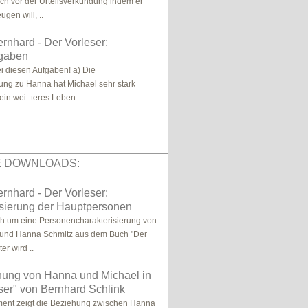
och vor der Urteilsverkündung indem er
gen will, ..
ernhard - Der Vorleser:
fgaben
ei diesen Aufgaben! a) Die
ng zu Hanna hat Michael sehr stark
in wei- teres Leben ..
E DOWNLOADS:
ernhard - Der Vorleser:
isierung der Hauptpersonen
ch um eine Personencharakterisierung von
 und Hanna Schmitz aus dem Buch "Der
er wird ..
hung von Hanna und Michael in
ser" von Bernhard Schlink
ent zeigt die Beziehung zwischen Hanna