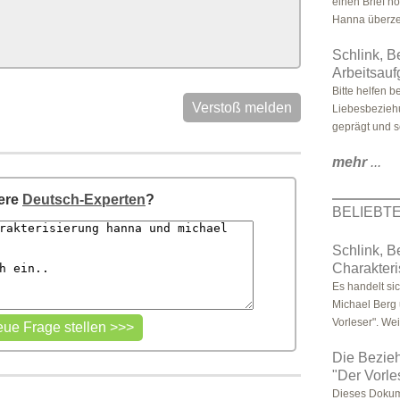
einen Brief n
Hanna überzeu
Schlink, B
Arbeitsau
Bitte helfen b
Verstoß melden
Liebesbeziehu
geprägt und se
mehr
...
sere
Deutsch-Experten
?
BELIEBT
Schlink, B
Charakter
Es handelt si
Michael Berg
Vorleser". Weit
Die Bezie
"Der Vorle
Dieses Dokum