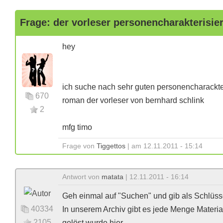
Frage: der vorleser personencharakterisi
hey
ich suche nach sehr guten personencharackt
670
roman der vorleser von bernhard schlink
2
mfg timo
Frage von
Tiggettos
| am 12.11.2011 - 15:14
Antwort von
matata
| 12.11.2011 - 16:14
Geh einmal auf "Suchen" und gib als Schlüsse
40334
In unserem Archiv gibt es jede Menge Material
2105
gelöst wurde hier.