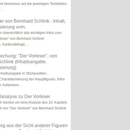
t Verweisen auf die jeweiligen Textstellen.
 ..
er von Bernhard Schlink - Inhalt,
sierung uvm.
n übersichtlich alle wichtigen Infos zum
leser" von Bernhard Schlink:
, Kartenabfrage, ..
chung: "Der Vorleser", von
chlink (Inhaltsangabe,
sierung)
Inhaltsangabe in Stichpunkten,
 Charakterisierung der Hauptfiguren, Infos
r. Außerdem ..
lanalyse zu Der Vorleser
ch hierbei um eine Analyse des 10. Kapitels
il von "Der Vorleser" von Bernhard Schlink
rg aus der Sicht anderer Figuren