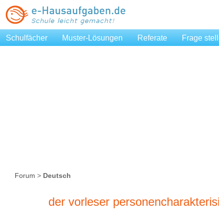
Schulfächer
Muster-Lösungen
Referate
Frage stel
Forum
>
Deutsch
der vorleser personencharakteri