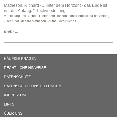
Matheson, Richard - „Hinter dem Horizont - das Ende ist
nur der Anfang: “ Buchvorstellung
Vorstellung des Buches "Hinter dem Horizont - das Ende ist nur der Anfang"
- Der Autor Richard Matheson - Aufbau des Buches..
mehr
...
HÄUFIGE FRAGEN
RECHTLICHE HINWEISE
DATENSCHUTZ
DATENSCHUTZEINSTELLUNGEN
IMPRESSUM
LINKS
ÜBER UNS