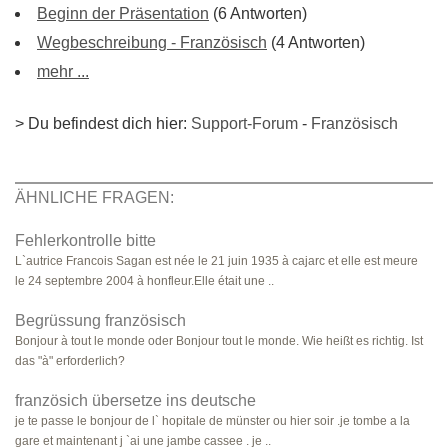
Beginn der Präsentation
(6 Antworten)
Wegbeschreibung - Französisch
(4 Antworten)
mehr ...
> Du befindest dich hier:
Support-Forum
-
Französisch
ÄHNLICHE FRAGEN:
Fehlerkontrolle bitte
L`autrice Francois Sagan est née le 21 juin 1935 à cajarc et elle est meure
le 24 septembre 2004 à honfleur.Elle était une ..
Begrüssung französisch
Bonjour à tout le monde oder Bonjour tout le monde. Wie heißt es richtig. Ist
das "à" erforderlich?
französich übersetze ins deutsche
je te passe le bonjour de l` hopitale de münster ou hier soir .je tombe a la
gare et maintenant j `ai une jambe cassee . je ..