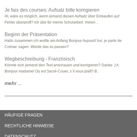
Je fais des courses: Aufsatz bitte korrigieren
HI, wäre es möglich, wenn jemand diesen Aufsatz über Einkaufen auf
Fehler überprüft? Ich übe für meine Schularbeit. Vielen ..
Beginn der Präsentation
Hallo zusammen ich wollte am Anfang Bonjour Aujourd`hui, je parle de
Colmar. sagen. Würde das so passen?
Wegbeschreibung - Französisch
Könnte sich jemand den Text anschauen und korrigieren? Danke :) A :
Bonjour madame! Ou est Sacré-Couer, s`il vous plaît? B..
mehr
...
HÄUFIGE FRAGEN
RECHTLICHE HINWEISE
DATENSCHUTZ