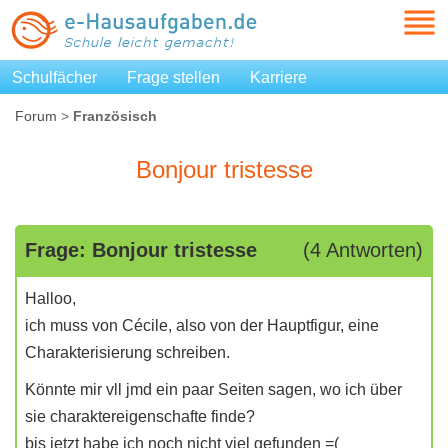
Schulfächer
Frage stellen
Karriere
Forum
>
Französisch
Bonjour tristesse
Frage: Bonjour tristesse
(4 Antworten)
Halloo,
ich muss von Cécile, also von der Hauptfigur, eine
Charakterisierung schreiben.
Könnte mir vll jmd ein paar Seiten sagen, wo ich über
sie charaktereigenschafte finde?
bis jetzt habe ich noch nicht viel gefunden =(