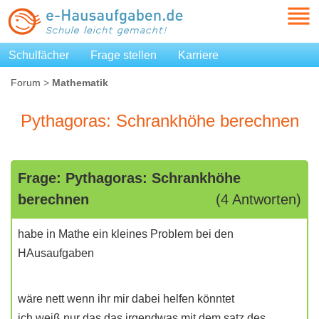
Schulfächer
Frage stellen
Karriere
Forum
>
Mathematik
Pythagoras: Schrankhöhe berechnen
Frage: Pythagoras: Schrankhöhe
berechnen
(4 Antworten)
habe in Mathe ein kleines Problem bei den
HAusaufgaben
wäre nett wenn ihr mir dabei helfen könntet
ich weiß nur das das irgendwas mit dem satz des