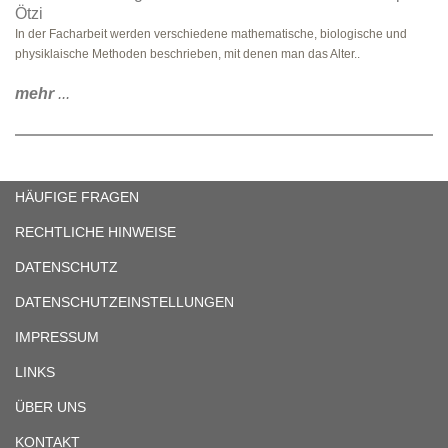
Ötzi
In der Facharbeit werden verschiedene mathematische, biologische und
physiklaische Methoden beschrieben, mit denen man das Alter..
mehr
...
HÄUFIGE FRAGEN
RECHTLICHE HINWEISE
DATENSCHUTZ
DATENSCHUTZEINSTELLUNGEN
IMPRESSUM
LINKS
ÜBER UNS
KONTAKT