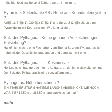
hätte hier jetzt mal beispiel Zahlen, woran ihr es mir ..
Pyramide: Seitenkante AS / Höhe aus Koordinatensystem
?
A (5|6|1), B(2|6|1), C(0|2|1), D(3|2|1) und Spitze S (2|4|5) bilden eine
Pyramide im xyz-Koord.system. Wie lang ist die ..
Satz des Pythagoras:Keine genauen Aufzeichnungen
Entstehung?
Hallo!:) Ich mache eine Facharbeit zum Thema Satz des Pythagoras. Ich
habe mit der Geschichte angefangen und dann kam mir eine ..
Satz des Pythagoras... = Kosinussatz
Hei Leute, Ich hab gerade hier ne Aufgabe, an der ich nicht weiterkomme.
Der Satz des Pythagoras is eine spezialform des ..
Pythagoras: Höhe berechnen ?
EIN STARKER STURM HAT EINE LÄRCHE ABGEKNICKT. WIE HOCH
WAR SIE? 12,50m breit 5,50m lang danke schon mal ;)
mehr
...