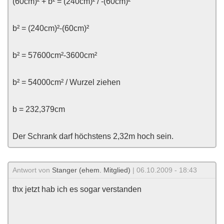
(60cm)² + b² = (240cm)² / -(60cm)²
b² = (240cm)²-(60cm)²
b² = 57600cm²-3600cm²
b² = 54000cm² / Wurzel ziehen
b = 232,379cm
Der Schrank darf höchstens 2,32m hoch sein.
Antwort von
Stanger (ehem. Mitglied)
| 06.10.2009 - 18:43
thx jetzt hab ich es sogar verstanden