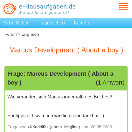
Schulfächer
Frage stellen
Karriere
Forum
>
Englisch
Marcus Development ( About a boy )
Frage: Marcus Development ( About a
boy )
(1 Antwort)
Wie verändert sich Marcus innerhalb des Buches?
Für tipps ect. wäre ich wirklich sehr dankbar :-)
Frage von
xXKaddiiXx (ehem. Mitglied)
| am 20.05.2009 -