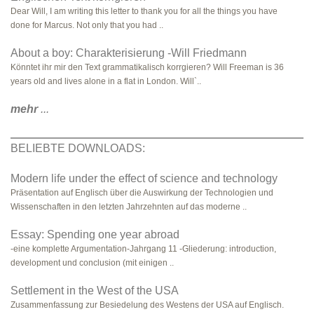
Dear Will, I am writing this letter to thank you for all the things you have
done for Marcus. Not only that you had ..
About a boy: Charakterisierung -Will Friedmann
Könntet ihr mir den Text grammatikalisch korrgieren? Will Freeman is 36
years old and lives alone in a flat in London. Will`..
mehr
...
BELIEBTE DOWNLOADS:
Modern life under the effect of science and technology
Präsentation auf Englisch über die Auswirkung der Technologien und
Wissenschaften in den letzten Jahrzehnten auf das moderne ..
Essay: Spending one year abroad
-eine komplette Argumentation-Jahrgang 11 -Gliederung: introduction,
development und conclusion (mit einigen ..
Settlement in the West of the USA
Zusammenfassung zur Besiedelung des Westens der USA auf Englisch.