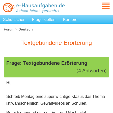
Schulfächer
Frage stellen
Karriere
Forum
>
Deutsch
Textgebundene Erörterung
Frage: Textgebundene Erörterung
(4 Antworten)
Hi,
Schreib Montag eine super wichtige Klasur, das Thema
ist wahrscheinlich: Gewaltvideos an Schulen.
Brauch dringend einpaar Vor- und Nachteile!