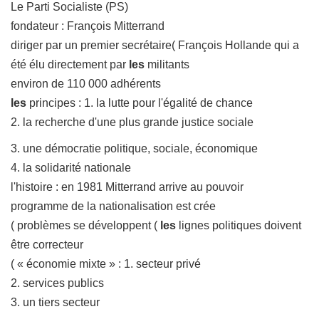
Le Parti Socialiste (PS)
fondateur : François Mitterrand
diriger par un premier secrétaire( François Hollande qui a
été élu directement par
les
militants
environ de 110 000 adhérents
les
principes : 1. la lutte pour l'égalité de chance
2. la recherche d'une plus grande justice sociale
3. une démocratie politique, sociale, économique
4. la solidarité nationale
l'histoire : en 1981 Mitterrand arrive au pouvoir
programme de la nationalisation est crée
( problèmes se développent (
les
lignes politiques doivent
être correcteur
( « économie mixte » : 1. secteur privé
2. services publics
3. un tiers secteur