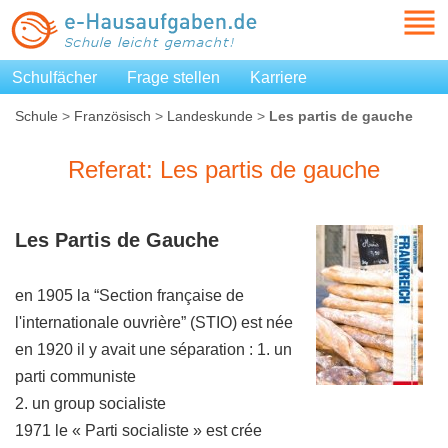
Schulfächer
Frage stellen
Karriere
Schule
>
Französisch
>
Landeskunde
>
Les partis de gauche
Referat: Les partis de gauche
Les Partis de Gauche
en 1905 la “Section française de
l'internationale ouvrière” (STIO) est née
en 1920 il y avait une séparation : 1. un
parti communiste
2. un group socialiste
1971 le « Parti socialiste » est crée