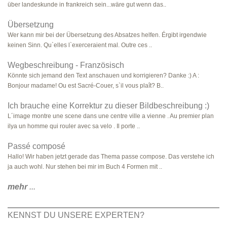
über landeskunde in frankreich sein...wäre gut wenn das..
Übersetzung
Wer kann mir bei der Übersetzung des Absatzes helfen. Érgibt irgendwie
keinen Sinn. Qu`elles l`exerceraient mal. Outre ces ..
Wegbeschreibung - Französisch
Könnte sich jemand den Text anschauen und korrigieren? Danke :) A :
Bonjour madame! Ou est Sacré-Couer, s`il vous plaît? B..
Ich brauche eine Korrektur zu dieser Bildbeschreibung :)
L´image montre une scene dans une centre ville a vienne . Au premier plan
ilya un homme qui rouler avec sa velo . Il porte ..
Passé composé
Hallo! Wir haben jetzt gerade das Thema passe compose. Das verstehe ich
ja auch wohl. Nur stehen bei mir im Buch 4 Formen mit ..
mehr
...
KENNST DU UNSERE EXPERTEN?