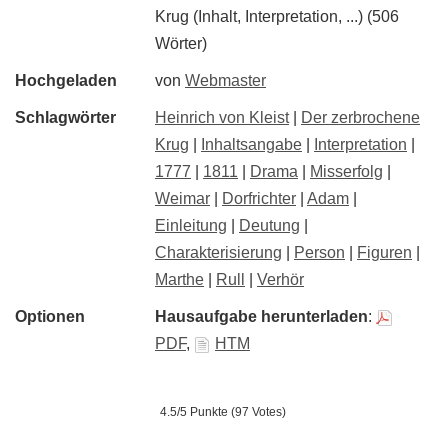
Krug (Inhalt, Interpretation, ...) (506
Wörter)
Hochgeladen
von
Webmaster
Schlagwörter
Heinrich von Kleist
|
Der zerbrochene
Krug
|
Inhaltsangabe
|
Interpretation
|
1777
|
1811
|
Drama
|
Misserfolg
|
Weimar
|
Dorfrichter
|
Adam
|
Einleitung
|
Deutung
|
Charakterisierung
|
Person
|
Figuren
|
Marthe
|
Rull
|
Verhör
Optionen
Hausaufgabe herunterladen
:
PDF
,
HTM
4.5/5 Punkte (97 Votes)