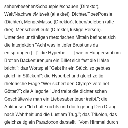
sehen/besehen/Schauspiel/schauen (Direktor),
Welt/Nachwelt/Mitwelt (alle drei), Dichter/Poet/Poesie
(Dichter), Menge/Masse (Direktor), leben/beleben (alle
drei), Menschen/Leute (Direktor, lustige Person).
Unter den unzähligen rhetorischen Mitteln befindet sich
die Interjektion "Ach! was in tiefer Brust uns da
entsprungen [...]"; die Hyperbel "[...] wie in Hungersnot um
Brot an Bäckertüren,um ein Billet sich fast die Hälse
bricht."; das Wortspiel "Gebt Ihr ein Stück, so gebt es
gleich in Stücken!"; die Hyperbel und gleichzeitig
rhetorische Frage "Wer sichert den Olymp? vereinet
Götter?"; die Allegorie "Und treibt die dichterischen
Geschäftewie man ein Liebesabenteuer treibt."; die
Antithesen "Ich hatte nichts und doch genug:Den Drang
nach Wahrheit und die Lust am Trug."; das Trikolon, das
gleichzeitig ein Paradoxon darstellt: "Vom Himmel durch