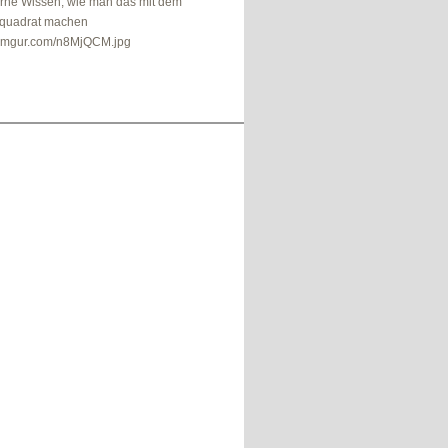
erne Wissen, wie man das mit dem
quadrat machen
i.imgur.com/n8MjQCM.jpg