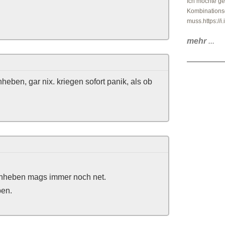
Ich möchte g
Kombinations
muss.https://
mehr
...
hheben, gar nix. kriegen sofort panik, als ob
ochheben mags immer noch net.
ben.