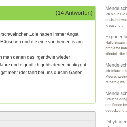
Mendelsch
(14 Antworten)
Ich bin in Bio 
unsischer was 
Kreuzung ..
erschweinchen...die haben immer Angst,
Exponenti
im Häuschen und die eine von beiden is am
Hallo zusamme
probleme habe
.
könntet. Hier i
nn man denen das irgendwie wieder
re und eigentlich gehts denen richtig gut....
Mendelsch
Ich bräuchte h
st mehr (der fährt bei uns durchn Garten
Meerschweinch
reinerbig weiß
Mendelsch
Brauche dringe
den Ferien fe
geguckt und ..
Dihybride