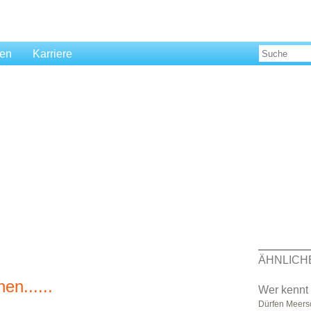
len
Karriere
ÄHNLICH
n......
Wer kennt
Dürfen Meers