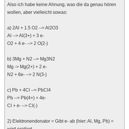
Also ich habe keine Ahnung, was die da genau hören
wollen, aber vielleicht sowas:
a) 2Al + 1.5 O2 --> Al2O3
Al --> Al(3+) + 3 e-
O2 + 4 e- --> 2 O(2-)
b) 3Mg + N2 --> Mg3N2
Mg -> Mg(2+) + 2 e-
N2 + 6e- --> 2 N(3-)
c) Pb + 4Cl --> PbCl4
Pb --> Pb(4+) + 4e-
Cl + e- --> Cl(-)
2) Elektronendonator = Gibt e- ab (hier: Al, Mg, Pb) =
wird oxidiert