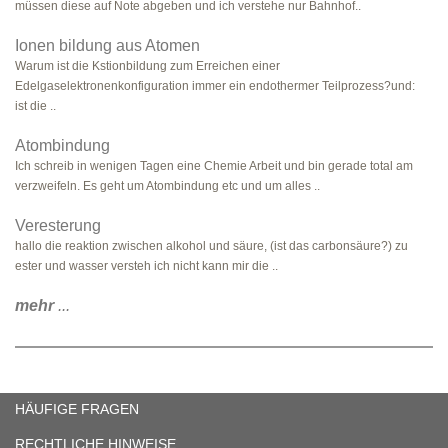
müssen diese auf Note abgeben und ich verstehe nur Bahnhof..
Ionen bildung aus Atomen
Warum ist die Kstionbildung zum Erreichen einer
Edelgaselektronenkonfiguration immer ein endothermer Teilprozess?und:
ist die ..
Atombindung
Ich schreib in wenigen Tagen eine Chemie Arbeit und bin gerade total am
verzweifeln. Es geht um Atombindung etc und um alles ..
Veresterung
hallo die reaktion zwischen alkohol und säure, (ist das carbonsäure?) zu
ester und wasser versteh ich nicht kann mir die ..
mehr
...
HÄUFIGE FRAGEN
RECHTLICHE HINWEISE