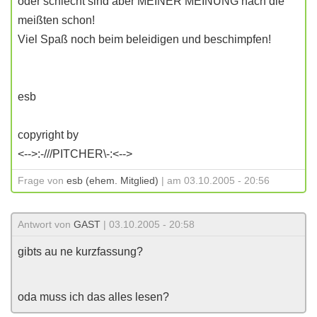
oder schlecht sind aber MEINER MEINUNG nach die
meißten schon!
Viel Spaß noch beim beleidigen und beschimpfen!
esb
copyright by
<-->:-///PITCHER\-:<-->
Frage von
esb (ehem. Mitglied)
| am 03.10.2005 - 20:56
Antwort von
GAST
| 03.10.2005 - 20:58
gibts au ne kurzfassung?
oda muss ich das alles lesen?