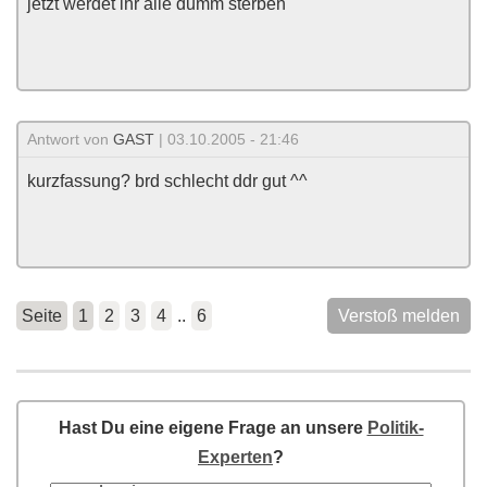
jetzt werdet ihr alle dumm sterben
Antwort von
GAST
| 03.10.2005 - 21:46
kurzfassung? brd schlecht ddr gut ^^
Seite
1
2
3
4
..
6
Verstoß melden
Hast Du eine eigene Frage an unsere
Politik-
Experten
?