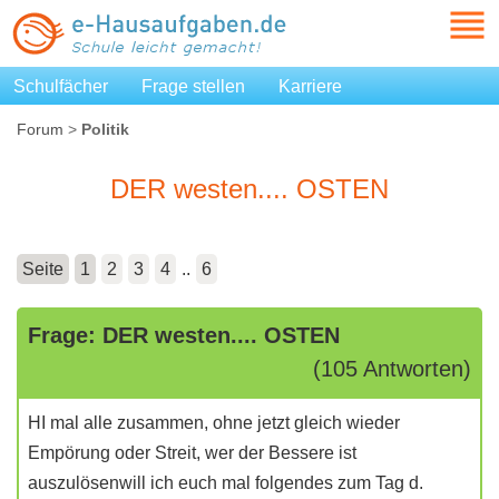
Schulfächer
Frage stellen
Karriere
Forum
>
Politik
DER westen.... OSTEN
Seite
1
2
3
4
..
6
Frage: DER westen.... OSTEN
(105 Antworten)
HI mal alle zusammen, ohne jetzt gleich wieder
Empörung oder Streit, wer der Bessere ist
auszulösenwill ich euch mal folgendes zum Tag d.