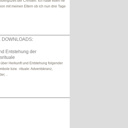
eblingszeit der Christen. Ich hatte eben ne
ion mit meinen Eltern ob ich nun drei Tage
E DOWNLOADS:
nd Entstehung der
rituale
 über Herkunft und Entstehung folgender
bole bzw. -rituale: Adventskranz,
r, ..