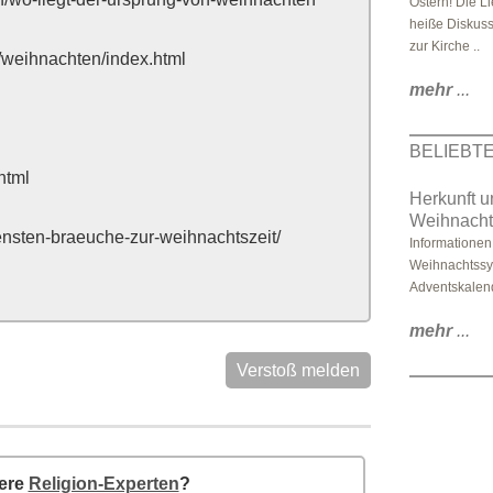
Ostern! Die Li
heiße Diskuss
zur Kirche ..
s/weihnachten/index.html
mehr
...
BELIEBT
html
Herkunft u
Weihnachts
nsten-braeuche-zur-weihnachtszeit/
Informationen
Weihnachtssym
Adventskalende
mehr
...
Verstoß melden
sere
Religion-Experten
?