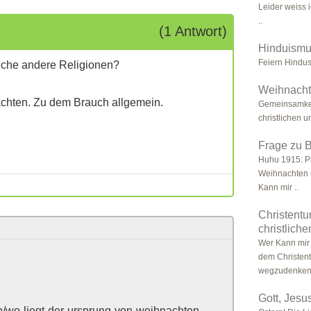
Leider weiss i
..
(1 Antwort)
Hinduismus
Feiern Hindu
uche andere Religionen?
Weihnacht
achten. Zu dem Brauch allgemein.
Gemeinsamkei
christlichen 
Frage zu 
Huhu 1915: Pa
Weihnachten u
Kann mir ..
Christentu
christlich
Wer Kann mir 
dem Christent
wegzudenken 
Gott, Jesu
in/wo-liegt-der-ursprung-von-weihnachten