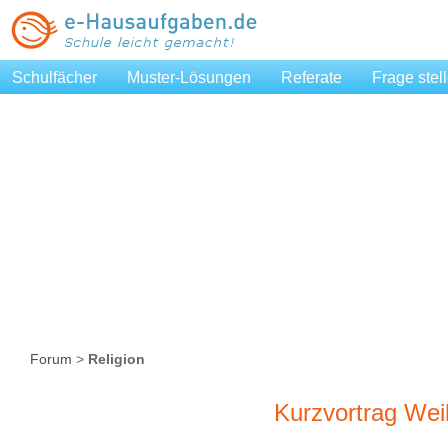
Schulfächer
Muster-Lösungen
Referate
Frage stel
Forum
>
Religion
Kurzvortrag We