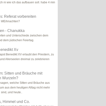
ch ni wie ich das aufbauen soll. habe 4 min
: Referat vorbereiten
s WEihnachten?
en - Chanukka
ten und Unterschiede zwischen dem
und dem jüdischen Feiertag.
Benedikt Xv
pst Benedikt XV erlaubt den Priestern, zu
nd Allerseelen dreimal zu zelebrieren
m: Sitten und Bräuche mit
en Wurzeln?
sagen, welche Sitten und Bräuche aus
um aus dem heutigen Alltag nicht mehr
sind, und heute..
s, Himmel und Co.