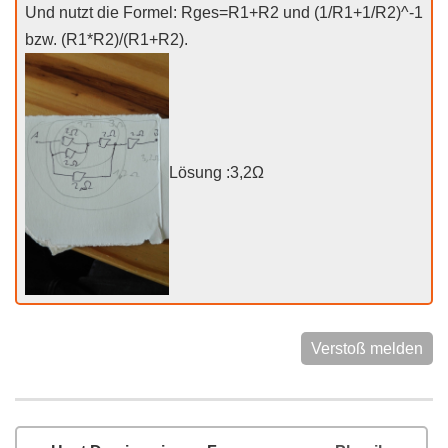
Und nutzt die Formel: Rges=R1+R2 und (1/R1+1/R2)^-1
bzw. (R1*R2)/(R1+R2).
Lösung :3,2Ω
Verstoß melden